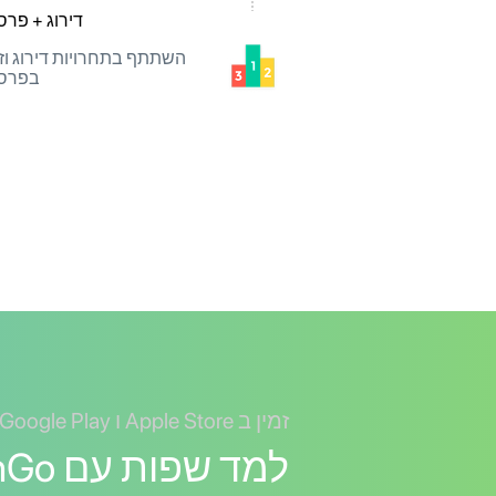
דירוג + פרס
השתתף בתחרויות דירוג וז
בפרס
זמין ב Apple Store ו Google Play