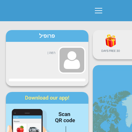
פרופיל
30 DAYS FREE
רמה
|
התקדמות
שני
שלישי
רביעי
חמישי