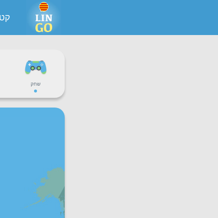
קטל
שחק