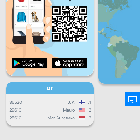
שישי
שבת
ראשון
התקדמות יומית
התקדמות חודשית
תעודה
התקדמות כוללת
יום
35520
J. K
1.
29610
Mauro
2.
25610
Маг Ангелика
3.