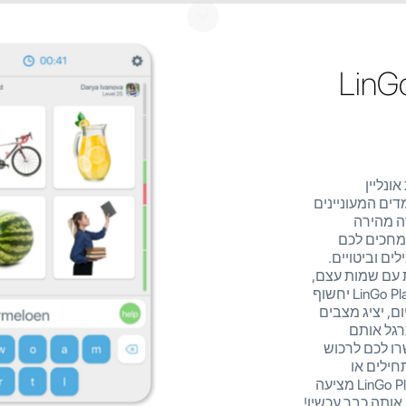
 קטלנית עם LinGo
ונליין
תומכת בלומדים המעוניינים
רה מהירה
מחכים לכם
ים וביטויים.
 עם שמות עצם,
שמות תואר, פעלים, כינויי גוף, וביטויים. LinGo Play יחשוף
ם, יציג מצבים
רגל אותם
ו לכם לרכוש
חילים או
מתקדמים בלימוד קטלנית, אפליקציית LinGo Play מציעה
 אותה כבר עכשיו!