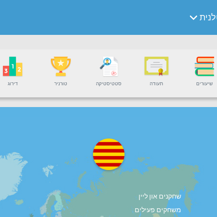
נית
שיעורים
תעודה
סטטיסטיקה
טורניר
דירוג
שחקנים און ליין
משחקים פעילים