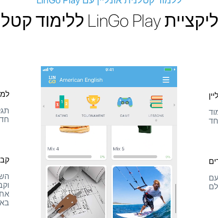
ללמוד קטלנית אונליין עם LinGo Play
LinGo Play ללימוד קטלנית
למד
ין
תגל
וד
חדש
חד
קבל
ים
עם
וקב
לם
אחת
באפ