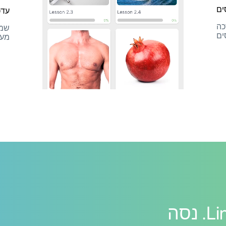
ים
עדכ
כה
שמו
ים
מעו
למד שפות עם LinGo. נסה