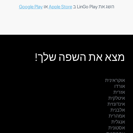
השג את LinGo Play ב
Apple Store
או
Google Play
מצא את השפה שלך!
אוקראינית
אורדו
אזרית
איטלקית
אינדונזית
אלבנית
אמהרית
אנגלית
אסטונית