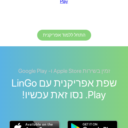
Play
התחל ללמוד אפריקנית
זמין בשירות Apple Store ו- Google Play
שפת אפריקנית עם LinGo
Play. נסו זאת עכשיו!