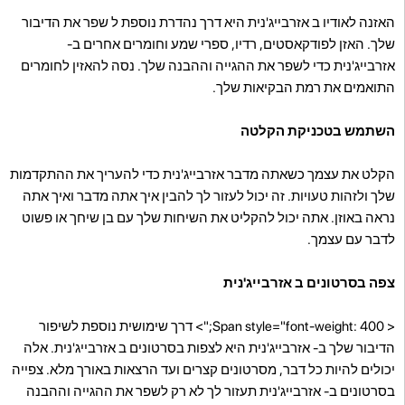
האזנה לאודיו ב אזרבייג'נית היא דרך נהדרת נוספת ל שפר את הדיבור
שלך. האזן לפודקאסטים, רדיו, ספרי שמע וחומרים אחרים ב-
אזרבייג'נית כדי לשפר את ההגייה וההבנה שלך. נסה להאזין לחומרים
התואמים את רמת הבקיאות שלך.
השתמש בטכניקת הקלטה
הקלט את עצמך כשאתה מדבר אזרבייג'נית כדי להעריך את ההתקדמות
שלך ולזהות טעויות. זה יכול לעזור לך להבין איך אתה מדבר ואיך אתה
נראה באוזן. אתה יכול להקליט את השיחות שלך עם בן שיחך או פשוט
לדבר עם עצמך.
צפה בסרטונים ב אזרבייג'נית
< Span style="font-weight: 400;"> דרך שימושית נוספת לשיפור
הדיבור שלך ב- אזרבייג'נית היא לצפות בסרטונים ב אזרבייג'נית. אלה
יכולים להיות כל דבר, מסרטונים קצרים ועד הרצאות באורך מלא. צפייה
בסרטונים ב- אזרבייג'נית תעזור לך לא רק לשפר את ההגייה וההבנה