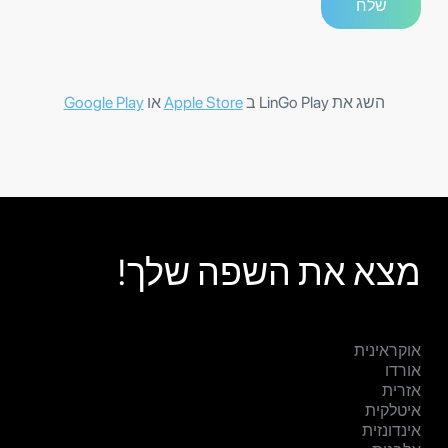
השג את LinGo Play ב
Apple Store
או
Google Play
מצא את השפה שלך!
אוקראינית
אורדו
אזרית
איטלקית
אינדונזית