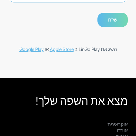
השג את LinGo Play ב
Apple Store
או
Google Play
מצא את השפה שלך!
אוקראינית
אורדו