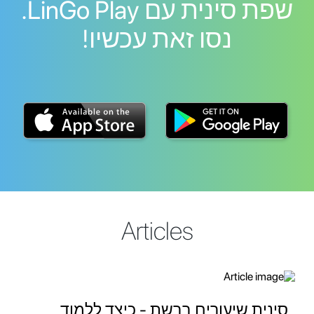
שפת סינית עם LinGo Play.
נסו זאת עכשיו!
Articles
סינית שיעורים ברשת - כיצד ללמוד