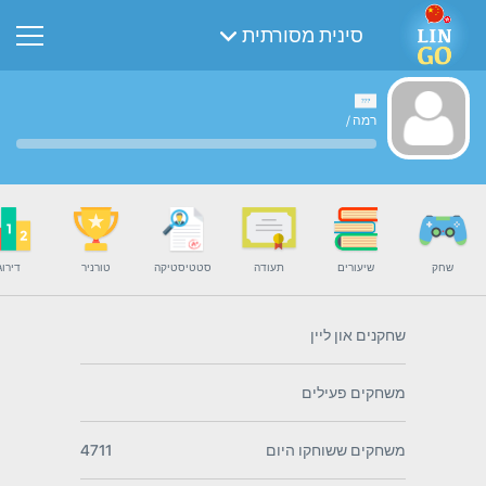
סינית מסורתית
רמה
/
שחק
שיעורים
תעודה
סטטיסטיקה
טורניר
דירוג
שחקנים און ליין
משחקים פעילים
משחקים ששוחקו היום
4711