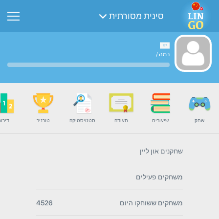
סינית מסורתית
רמה
/
שחק
שיעורים
תעודה
סטטיסטיקה
טורניר
דירוג
שחקנים און ליין
משחקים פעילים
משחקים ששוחקו היום
4526