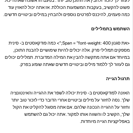
לעזור לך לזכור ולהבין את התוכן טוב יותר. בפעם הראשונה שאתה יכול
פשוט להקשיב, בעקבות המשמעות הכוללת. אז אתה יכול להאזין עוד
כמה פעמים, להיכנס לפרטים נוספים ולהבחין במילים וביטויים חדשים.
השתמש בתמלילים
<את סגנון Span = "font-weight: 400;"> כמה פודקאסטים ב- סינית
מספקים תמלילי פרק. אלה יכולים להיות שימושיים להבנת התוכן,
במיוחד אם אתה מתקשה להבין את המילה המדוברת. תמלילים יכולים
גם לעזור לך ללמוד מילים וביטויים חדשים שאתה שומע בפרק.
תרגול הגייה
האזנה לפודקאסטים ב- סינית יכולה לשפר את ההגייה והאינטונציה
שלך. נסה לחזור על מילים וביטויים אחרי הדובר כדי לזכור טוב יותר
וחזור על ההגייה הנכונה שלהם. אם אתה מסוגל להקליט את הקול
שלך, הקשיב לו והשווה אותו למקור. אתה יכול גם להשתמש
באפליקציות הגייה מיוחדות.