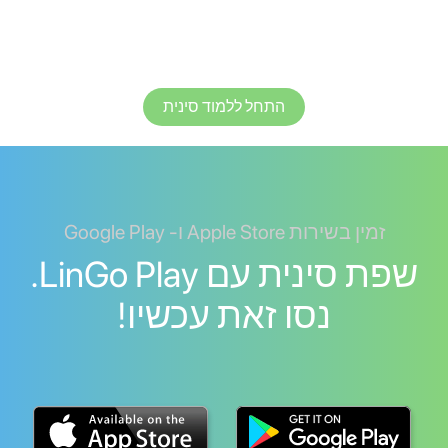
התחל ללמוד סינית
זמין בשירות Apple Store ו- Google Play
שפת סינית עם LinGo Play.
נסו זאת עכשיו!