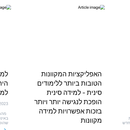
האפליקציות המקוונות
למי
הטובות ביותר ללימודים
הית
סינית - למידה סינית
למי
הופכת לנגישה יותר ויותר
2023
בזכות אפשרויות למידה
מהם ה
באינט
מקוונות
חדש
שהופכ