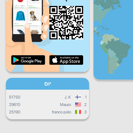
שישי
שבת
ראשון
התקדמות יומית
התקדמות חודשית
תעודה
התקדמות כוללת
יום
51750
J. K
1.
29610
Mauro
2.
25190
franco polo
3.