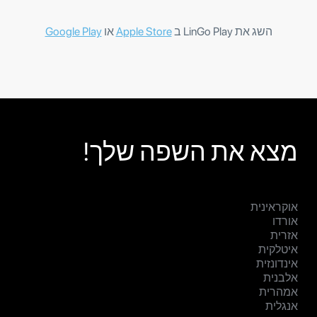
השג את LinGo Play ב
Apple Store
או
Google Play
מצא את השפה שלך!
אוקראינית
אורדו
אזרית
איטלקית
אינדונזית
אלבנית
אמהרית
אנגלית