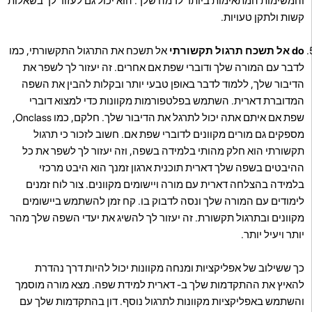
והמשימות המתאימות ביותר לרמה שלך. הוא יכול גם לעזור לך בשאלות
קשות ולתקן טעויות.
do אל תשכח תרגול תקשורתי
אל תשכח את התרגול התקשורתי, כמו
לדבר עם המורה שלך ודוברי שפת אם אחרים. זה יעזור לך לשפר את
הדיבור שלך, ללמוד לדבר באופן טבעי יותר ובקלות להבין את השפה
המדוברת דארית. השתמש בפלטפורמות מקוונות כדי למצוא דוברי
שפת אם איתם אתה יכול לתרגל את הדיבור שלך. חלקם, כמו Onclass,
מספקים גם מורים מקוונים לדוברי שפת אם. חשוב לזכור כי תרגול
תקשורתי הוא חלק מהותי בלמידה בשפה, וזה יעזור לך לשפר את כל
ההיבטים בשפה שלך דארית תוכנית ארגון זמנך הוא היבט מרכזי
בלמידה בהצלחה דארית עם מורה ויישומים מקוונים. צור לוח זמנים
לימודים עם המורה שלך ונסה לדבוק בו. קח זמן להשתמש ביישומים
מקוונים ובתרגול תקשורת. זה יעזור לך להשיג את יעדי השפה שלך מהר
יותר ויעיל יותר.
כך ששילוב של אפליקציות ומנחה מקוונות יכול להיות דרך נהדרת
להאיץ את ההתקדמות שלך ב- דארית למידת שפה. מצא מורה מוסמך
והשתמש באפליקציות מקוונות לתרגול נוסף. דון בהתקדמות שלך עם