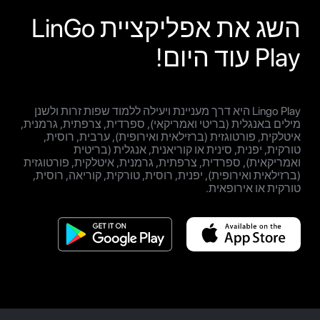
השג את אפליקציית LinGo
Play עוד היום!
Lingo Play היא דרך מעניינת ויעילה ללמוד שפות זרות ולשנן
מילים באנגלית (בריטי ואמריקאי), ספרדית, צרפתית, גרמנית,
איטלקית, פורטוגזית (ברזילאית ואירופית), ערבית, רוסית,
טורקית, יפנית, סינית או קוריאנית, אנגלית (בריטית
ואמריקאית), ספרדית, צרפתית, גרמנית, איטלקית, פורטוגזית
(ברזילאית ואירופית), יפנית, רוסית, טורקית, קוריאה, רוסית,
טורקית או אירופאית.