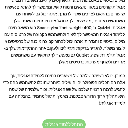
מילים וביטויים באמצעות תמונות ואפקטים קוליים. משאב זה מציע
אנגלית קורסים במגוון נושאים ורמות קושי, ומאפשר לך להתאים אישית
שיעורים בהתאם לצרכים שלך ולרמתך. אתה יכול גם לשוחח עם
משתמשים אחרים, מה שעוזר לך לתרגל את מיומנויות השפה שלך
אנגלית. Span style="font-weight: 400;"> Quizlet הוא משאב חינם
ללימוד אנגלית המאפשר לך ליצור ולהשתמש בקבוצה של כרטיסים עם
מילים, ביטויים והגדרות. אתה יכול לבחור קבוצה מוכנה של כרטיסים או
ליצור משלך, להגדיר בדיקות ותרגילים ולעקוב אחר ההתקדמות שלך ב-
אנגלית למידת שפה. Quizlet גם מאפשר לך לתקשר עם משתמשים
אחרים ולשתף מערכות כרטיסים משלך.
כמובן, זו לא רשימה שלמה של משאבים בחינם ללמידה אנגלית, אך
אלה הם הכלים הפופולריים והיעילים ביותר שתוכלו להשתמש בהם כדי
להגיע לרמה הרצויה שלכם של שפה אנגלית. זכור שלמידה של שפה
היא תהליך ארוך הדורש סבלנות, מאמץ ותרגול מתמיד. בהצלחה עם
למידה אנגלית!
התחל ללמוד אנגלית