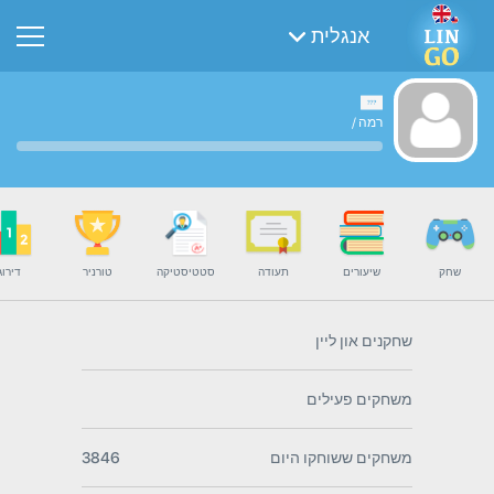
אנגלית
רמה
/
שחק
שיעורים
תעודה
סטטיסטיקה
טורניר
דירוג
שחקנים און ליין
משחקים פעילים
משחקים ששוחקו היום
3846