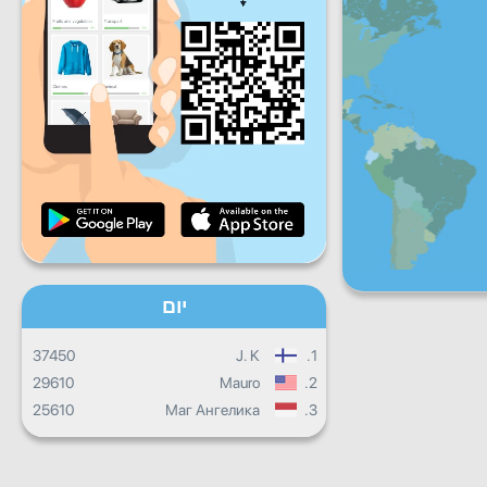
שישי
שבת
ראשון
התקדמות יומית
התקדמות חודשית
תעודה
התקדמות כוללת
יום
37450
J. K
1.
29610
Mauro
2.
25610
Маг Ангелика
3.