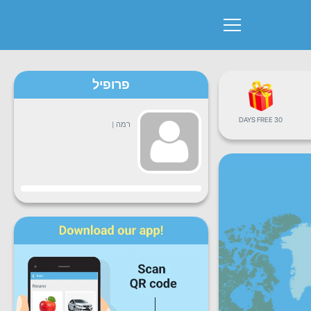
פרופיל
30 DAYS FREE
רמה
|
התקדמות
שני
שלישי
רביעי
חמישי