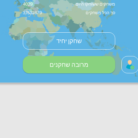
משחקים ששוחקו היום
4029
סך הכל משחקים
31532879
שחקן יחיד
מרובה שחקנים