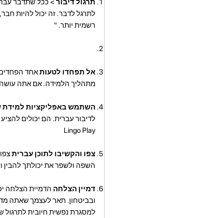
תרגול דיבור
> ככל שתדבר עברית
לתרגל לדבר. זה יכול להיות חבר
רשמית יותר. "
אל תפחדו לטעות
אחד הפחדים 
מתהליך הלמידה. אם אתה עושה ט
השתמש באפליקציות למידת 
לדיבור עברית. הם יכולים להציע 
Lingo Play
צפו והקשיבו לתוכן עברית
צפו 
השפה ולשפר את יכולתך להבין ו
דמיין הצלחה
הדמיית הצלחה יכ
ובביטחון. תאר לעצמך שאתה מדבר
למסגרת נפשית חיובית לתרגול ש