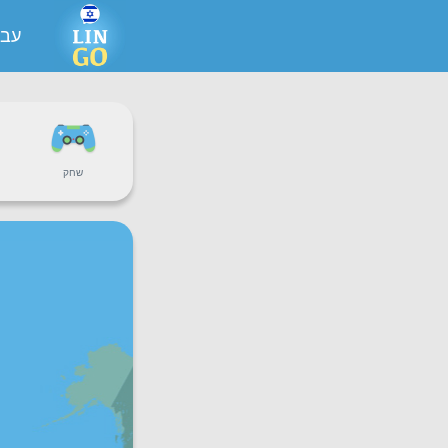
עבר
שחק