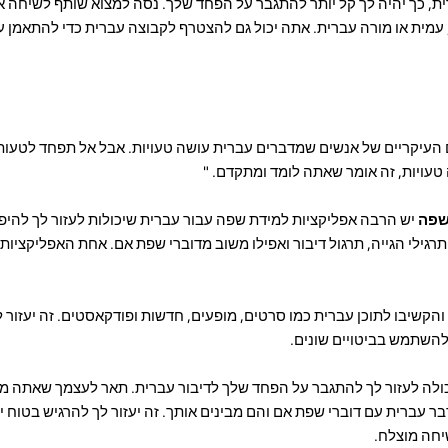
, כך יהיה לך קל יותר להתגבר על הפחד שלך. נסה למצוא שותף לשיחה אי
, עמית או מורה עברית. אתה יכול גם להצטרף לקבוצה עברית כדי להתאמן 
העיקריים של אנשים שמדברים עברית עושה טעויות. אבל אל תפחד לטעות!
עויות, זה אומר שאתה לומד ומתקדם. "
שפה
יש הרבה אפליקציות למידת שפה עבור עברית שיכולות לעזור לך להי
תרגילי הגייה, תרגול דיבור ואפילו משוב מדוברי שפת אם. אחת האפליקציות
והקשיבו לתוכן עברית כמו סרטים, מופעים, חדשות ופודקאסטים. זה יעזור 
להשתמש בביטויים שונים.
ולה לעזור לך להתגבר על הפחד שלך לדיבור עברית. תאר לעצמך שאתה מ
 עברית עם דוברי שפת אם והם מבינים אותך. זה יעזור לך להרגיש בטוח יו
יחה מוצלח.