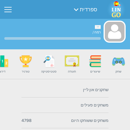
ספרדית
רמה
/
שחק
שיעורים
תעודה
סטטיסטיקה
טורניר
דירוג
שחקנים און ליין
משחקים פעילים
משחקים ששוחקו היום
4798