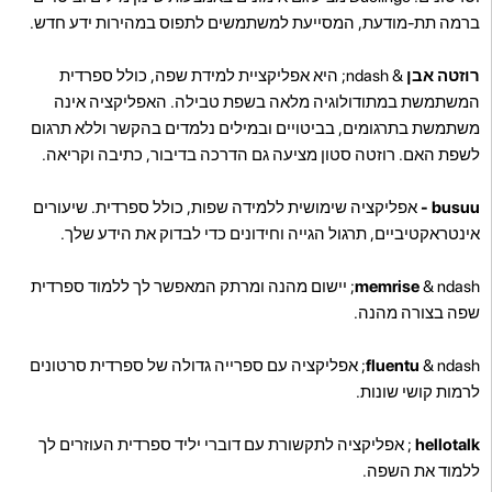
ברמה תת-מודעת, המסייעת למשתמשים לתפוס במהירות ידע חדש.
רוזטה אבן
& ndash; היא אפליקציית למידת שפה, כולל ספרדית
המשתמשת במתודולוגיה מלאה בשפת טבילה. האפליקציה אינה
משתמשת בתרגומים, בביטויים ובמילים נלמדים בהקשר וללא תרגום
לשפת האם. רוזטה סטון מציעה גם הדרכה בדיבור, כתיבה וקריאה.
busuu -
אפליקציה שימושית ללמידה שפות, כולל ספרדית. שיעורים
אינטראקטיביים, תרגול הגייה וחידונים כדי לבדוק את הידע שלך.
memrise
& ndash; יישום מהנה ומרתק המאפשר לך ללמוד ספרדית
שפה בצורה מהנה.
fluentu
& ndash; אפליקציה עם ספרייה גדולה של ספרדית סרטונים
לרמות קושי שונות.
hellotalk
; אפליקציה לתקשורת עם דוברי יליד ספרדית העוזרים לך
ללמוד את השפה.