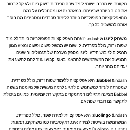
מקוונת. יש הרבה יישומי לומד שפה ספרדית בשוק כיום ולא קל לבחור
את הטוב ביותר שביניהם. במאמר זה אנו מסתכלים על כמה
מהאפליקציות הפופולריות ביותר ללימוד ספרדית ומסבירים מה הופך
אותם למושכים כל כך.
משחק לינגו
& ndash; זו אחת האפליקציות הפופולריות ביותר ללימוד
שפות זרות, כולל ספרדית. ליישום יש ממשק פשוט ופשוט ומציע מגוון
תרגילים לגיבוש הידע. לינגו מספק מערכת של תגמולים והישגים
המניעים את המשתמשים להתאמן באופן קבוע ועוזר להם להשיג את
יעדיהם מהר יותר.
Babbel
& ndash; היא אפליקציה ללימוד שפות זרות, כולל ספרדית,
שמטרתה לעזור למשתמשים להגיע לרמה מעשית של מיומנות בשפה.
Babbel מציעה תרגילים המתמקדים בתקשורת יומיומית, כמו גם ביכולת
לתקשר עם דוברי שפת אם.
duolingo
& ndash; היא אפליקציית למידת שפה, כולל ספרדית,
המשתמשת בשיטות למידה אינטראקטיביות כמו משחקים, תמונות
וסרטונים. Duolingo מציע גם אימונים באמצעות שינון מילים וביטויים