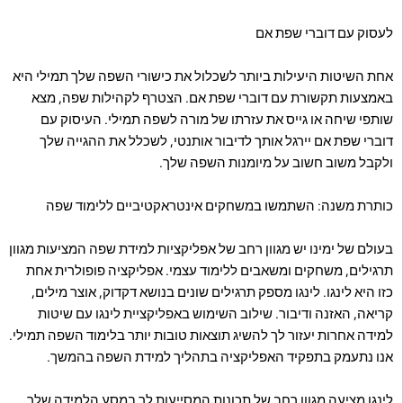
לעסוק עם דוברי שפת אם
אחת השיטות היעילות ביותר לשכלול את כישורי השפה שלך תמילי היא
באמצעות תקשורת עם דוברי שפת אם. הצטרף לקהילות שפה, מצא
שותפי שיחה או גייס את עזרתו של מורה לשפה תמילי. העיסוק עם
דוברי שפת אם יירגל אותך לדיבור אותנטי, לשכלל את ההגייה שלך
ולקבל משוב חשוב על מיומנות השפה שלך.
כותרת משנה: השתמשו במשחקים אינטראקטיביים ללימוד שפה
בעולם של ימינו יש מגוון רחב של אפליקציות למידת שפה המציעות מגוון
תרגילים, משחקים ומשאבים ללימוד עצמי. אפליקציה פופולרית אחת
כזו היא לינגו. לינגו מספק תרגילים שונים בנושא דקדוק, אוצר מילים,
קריאה, האזנה ודיבור. שילוב השימוש באפליקציית לינגו עם שיטות
למידה אחרות יעזור לך להשיג תוצאות טובות יותר בלימוד השפה תמילי.
אנו נתעמק בתפקיד האפליקציה בתהליך למידת השפה בהמשך.
לינגו מציעה מגוון רחב של תכונות המסייעות לך במסע הלמידה שלך.