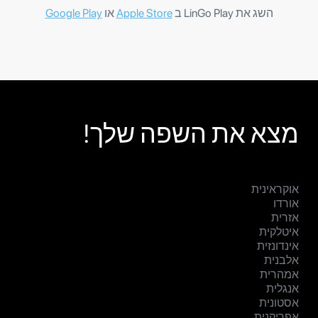
השג את LinGo Play ב
Apple Store
או
Google Play
מצא את השפה שלך!
אוקראינית
אורדו
אזרית
איטלקית
אינדונזית
אלבנית
אמהרית
אנגלית
אסטונית
אפריקנית