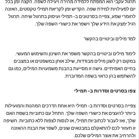
תרגול עקבי הוא המפתח ללמידה מהירה ויעילה לשפה. הקצה זמן בכל
יום לפעילויות למידת שפה. הקדיש זמן לקריאת תמילי טקסטים, האזנה
לחומרי שמע, צפייה בסרטונים ב- תמילי ועיסוק בתרגול שיחה. תרגול
רגיל ימצק את הידע שלך וישפר את כישורי השפה שלך.
למד מילים וביטויים בהקשר
לימוד מילים וביטויים בהקשר משפר את השינון והשימוש המעשי.
במקום רק לשנן מילים מבודדות, שילב אותן במשפטים או במצבים
בחיים האמיתיים. גישה זו מסייעת בהבנת משמעויות המילים, כמו גם
להשתמש בהן כראוי בשפה המדוברת.
צפו בסרטים וסדרות ב- תמילי
צפייה בסרטים וסדרות ב- תמילי היא אחת הדרכים המהנות והמועילות
ביותר להעצים את כישורי השפה שלך. התחל עם כתוביות בשפת האם
שלך, ואז לעבור לכתוביות תמילי, או לנסות לצפות ללא כתוביות. חשיפה
זו תעזור לכם להתאקלם במבטאים שונים, לשפר את הבנת ההאזנה
ולהרחיב את אוצר המילים שלכם.