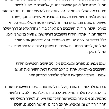
תמילי. אתה יכול לארגן הופעות קטנות, אלתורים או אפילו ליצור
מיני-דרמה משלך ב- תמילי. זה יעזור לכם להרגיש בטוחים יותר בשימוש
בשפה ולפתח מיומנויות תקשורת במצבים אמיתיים. בנוסף, ישנם
משחקים שונים המיועדים במיוחד לשיעורי שפה תמילי בבתי ספר או
במרכזי שפה. חידות ותשבצים הם לא רק בידור נהדר אלא גם דרך יעילה
ללמוד תמילי. פתרון חידות ותשבצים דורש שימוש פעיל באוצר מילים,
כללי דקדוק וחשיבה הגיונית ב- תמילי. זה עוזר לחזק את החומר
המלומד, לפתח מיומנויות אנליטיות ופתרון בעיות ולהרחיב את אוצר
המילים שלך.
ישנם מגזינים, ספרים ומשאבים מקוונים שונים המציעים חידות
ותשבצים ב- תמילי. אתה יכול לבחור את רמת הקושי ואת הנושא
שמעניין אותך להפוך את תהליך הלמידה למרתק יותר.
זכרו שכולם לומדים אחרת, ועליכם להתנסות בשיטות ומשאבים שונים
כדי למצוא את אלה המתאימים לכם ביותר. אל תפחד לטעות ולהיות
מתמיד, גם אם אתה מרגיש שההתקדמות איטית. למידה תמילי היא
תהליך הדורש זמן ומאמץ, אך עם הכלים והגישה הנכונים, תוכלו