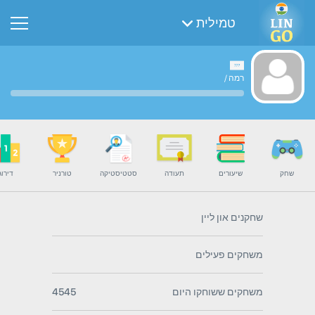
טמילית
רמה
/
שחק
שיעורים
תעודה
סטטיסטיקה
טורניר
דירוג
שחקנים און ליין
משחקים פעילים
משחקים ששוחקו היום
4545