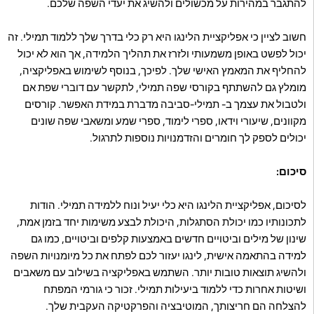
להתגבר במהירות על מכשולים ולהשיג את יעדי השפה שלכם.
חשוב לציין כי אפליקציית הלינגו היא רק כלי בדרך שלך ללמוד תמילי. זה
יכול לפשט באופן משמעותי ולזרז את תהליך הלמידה, אך הוא לא יכול
להחליף את המאמץ האישי שלך. לפיכך, בנוסף לשימוש באפליקציה,
מומלץ גם להשתתף בקורסי שפה תמילי, לתקשר עם דוברי שפת אם
ולטבול את עצמך ב- תמילי-סביבה מדברת במידת האפשר. קורסים
מקוונים, שיעורי וידאו, ספרי לימוד, ספרי שמע ומשאבי שפה שונים
יכולים לספק לך חומרים והזדמנויות נוספות לתרגול.
סיכום:
לסיכום, אפליקציית הלינגו היא כלי יעיל ונוח ללמידה תמילי. הודות
לתכונותיו כמו יכולת הסתגלות, היכולת לבצע משימות יחד בזמן אמת,
שינון של מילים וביטויים חדשים באמצעות קלפים וביטויים, כמו גם
למידה בהתאמה אישית, לינגו יעזור לכם לפתח את כל מיומנויות השפה
ולהשיג תוצאות טובות יותר. השתמש באפליקציה בשילוב עם משאבים
ושיטות אחרות כדי ללמוד ביעילות תמילי. זכור כי גורמי המפתח
להצלחה הם חריצותך, המוטיבציה והפרקטיקה העקבית שלך.