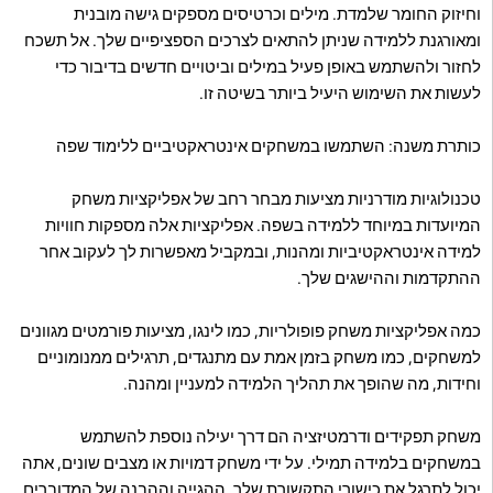
וחיזוק החומר שלמדת. מילים וכרטיסים מספקים גישה מובנית
ומאורגנת ללמידה שניתן להתאים לצרכים הספציפיים שלך. אל תשכח
לחזור ולהשתמש באופן פעיל במילים וביטויים חדשים בדיבור כדי
לעשות את השימוש היעיל ביותר בשיטה זו.
כותרת משנה: השתמשו במשחקים אינטראקטיביים ללימוד שפה
טכנולוגיות מודרניות מציעות מבחר רחב של אפליקציות משחק
המיועדות במיוחד ללמידה בשפה. אפליקציות אלה מספקות חוויות
למידה אינטראקטיביות ומהנות, ובמקביל מאפשרות לך לעקוב אחר
ההתקדמות וההישגים שלך.
כמה אפליקציות משחק פופולריות, כמו לינגו, מציעות פורמטים מגוונים
למשחקים, כמו משחק בזמן אמת עם מתנגדים, תרגילים ממנומוניים
וחידות, מה שהופך את תהליך הלמידה למעניין ומהנה.
משחק תפקידים ודרמטיזציה הם דרך יעילה נוספת להשתמש
במשחקים בלמידה תמילי. על ידי משחק דמויות או מצבים שונים, אתה
יכול לתרגל את כישורי התקשורת שלך, ההגייה וההבנה של המדוברים