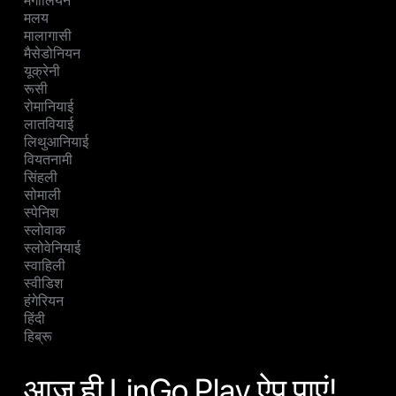
मंगोलियन
मलय
मालागासी
मैसेडोनियन
यूक्रेनी
रूसी
रोमानियाई
लातवियाई
लिथुआनियाई
वियतनामी
सिंहली
सोमाली
स्पेनिश
स्लोवाक
स्लोवेनियाई
स्वाहिली
स्वीडिश
हंगेरियन
हिंदी
हिब्रू
आज ही LinGo Play ऐप पाएं!