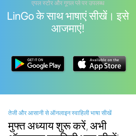
एपल स्टोर और गूगल प्ले पर उपलब्ध
LinGo के साथ भाषाएं सीखें। इसे
आजमाएं!
तेजी और आसानी से ऑनलाइन स्वाहिली भाषा सीखें
मुफ्त अध्याय शुरू करें, अभी