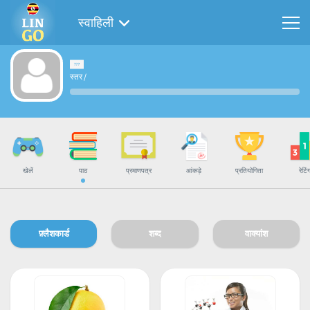
स्वाहिली
स्तर
/
खेलें
पाठ
प्रमाणपत्र
आंकड़े
प्रतियोगिता
रेटिं
फ़्लैशकार्ड
शब्द
वाक्यांश