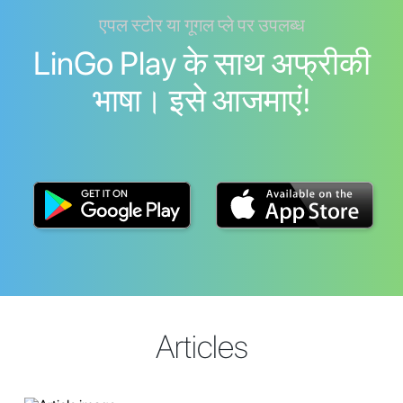
एपल स्टोर या गूगल प्ले पर उपलब्ध
LinGo Play के साथ अफ्रीकी
भाषा। इसे आजमाएं!
Articles