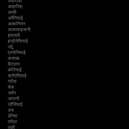
अफ्रीकी
अम्हारिक्
अरबी
अर्मेनियाई
अल्बानियन
आज़रबाइजानी
इतालवी
इन्डोनेशियाई
उर्दू
एस्तोनियाई
कजाख
कैटलन
कोरियाई
क्रोएशियाई
ग्रीक
चेक
जर्मन
जापानी
जॉर्जियाई
डच
डेनिश
तमिल
तुर्की