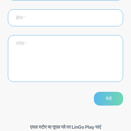
एपल स्टोर या गूगल प्ले पर LinGo Play पाएं