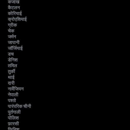
कजाख
कैटलन
कोरियाई
क्रोएशियाई
ग्रीक
चेक
जर्मन
जापानी
जॉर्जियाई
डच
डेनिश
तमिल
तुर्की
थाई
दारी
नार्वेजियन
नेपाली
पश्तो
पारंपरिक चीनी
पुर्तगाली
पोलिश
फ़ारसी
फिनिश