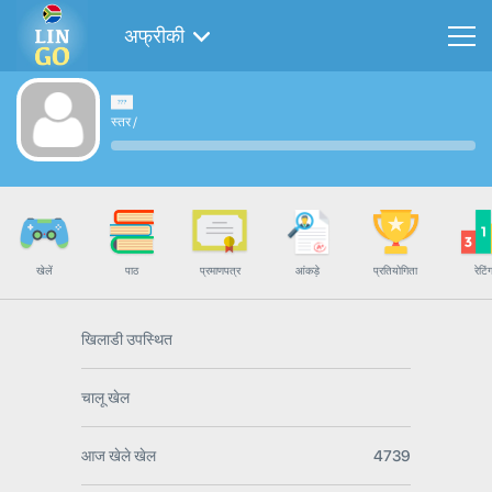
अफ्रीकी
स्तर
/
खेलें
पाठ
प्रमाणपत्र
आंकड़े
प्रतियोगिता
रेटिं
खिलाडी उपस्थित
चालू खेल
आज खेले खेल
4739