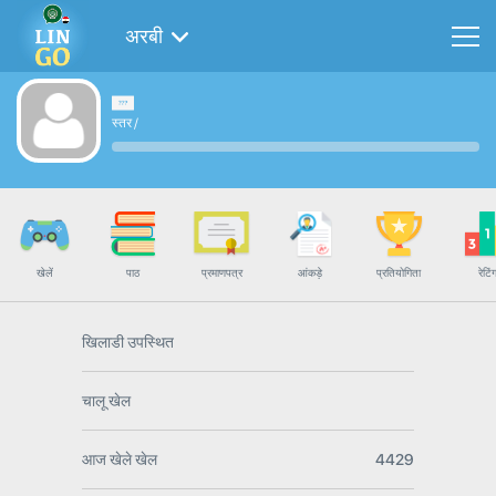
अरबी
स्तर
/
खेलें
पाठ
प्रमाणपत्र
आंकड़े
प्रतियोगिता
रेटिं
खिलाडी उपस्थित
चालू खेल
आज खेले खेल
4429