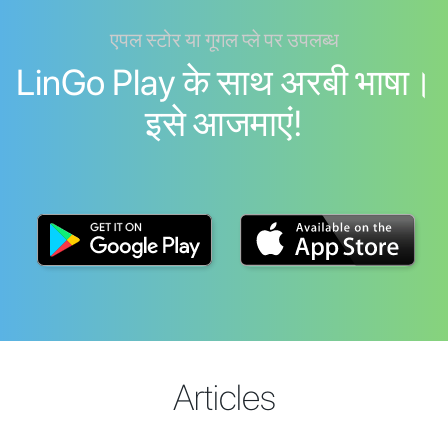
एपल स्टोर या गूगल प्ले पर उपलब्ध
LinGo Play के साथ अरबी भाषा।
इसे आजमाएं!
Articles