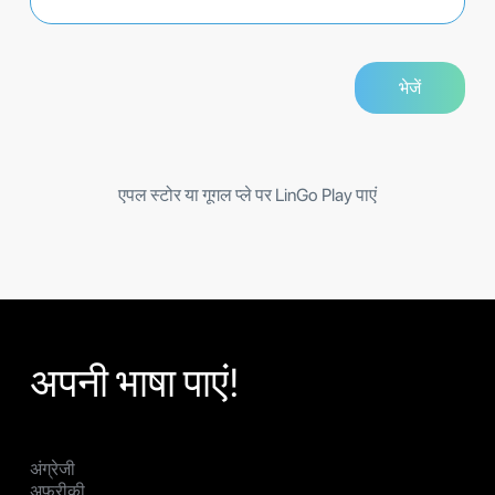
एपल स्टोर या गूगल प्ले पर LinGo Play पाएं
अपनी भाषा पाएं!
अंग्रेजी
अफ्रीकी