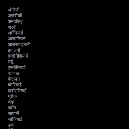
अंग्रेजी
अफ्रीकी
अम्हारिक्
अरबी
अर्मेनियाई
अल्बानियन
आज़रबाइजानी
इतालवी
इन्डोनेशियाई
उर्दू
एस्तोनियाई
कजाख
कैटलन
कोरियाई
क्रोएशियाई
ग्रीक
चेक
जर्मन
जापानी
जॉर्जियाई
डच