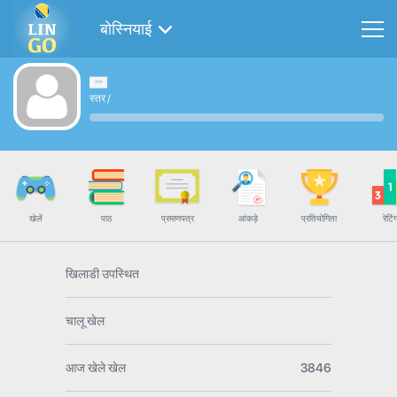
बोस्नियाई
स्तर
/
खेलें
पाठ
प्रमाणपत्र
आंकड़े
प्रतियोगिता
रेटिं
खिलाडी उपस्थित
चालू खेल
आज खेले खेल
3846