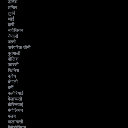
डेनिश
तमिल
तुर्की
थाई
दारी
नार्वेजियन
नेपाली
पश्तो
पारंपरिक चीनी
पुर्तगाली
पोलिश
फ़ारसी
फिनिश
फ्रेंच
बंगाली
बर्मी
बल्गेरियाई
बेलारूसी
बोस्नियाई
मंगोलियन
मलय
मालागासी
मैसेडोनियन