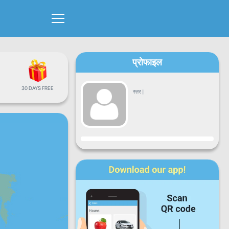
प्रोफाइल
30 DAYS FREE
स्तर
|
प्रगति
सोम
मंगल
बुध
वीर