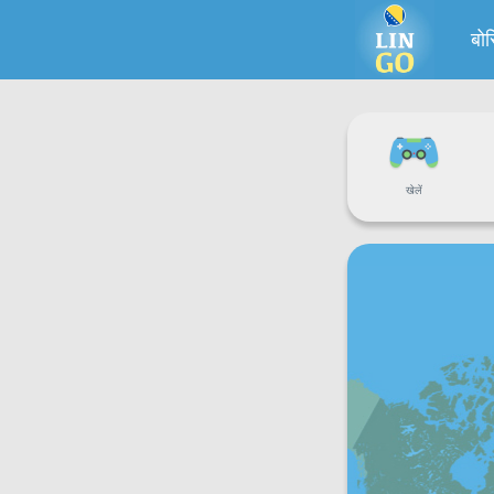
बोस
खेलें