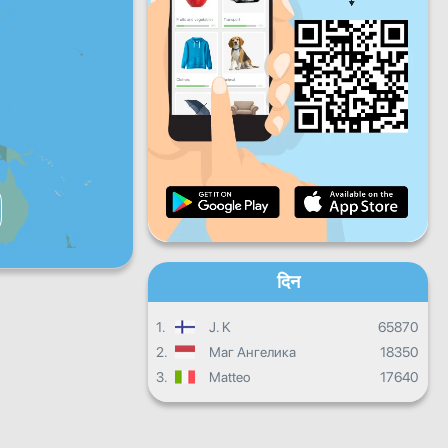
शुक्र
शनि
वीर
दैनिक प्रगति
मासिक प्रगति
प्रमाणपत्र
समग्र प्रगति
दिन
1.
J. K
65870
2.
Маг Ангелика
18350
3.
Matteo
17640