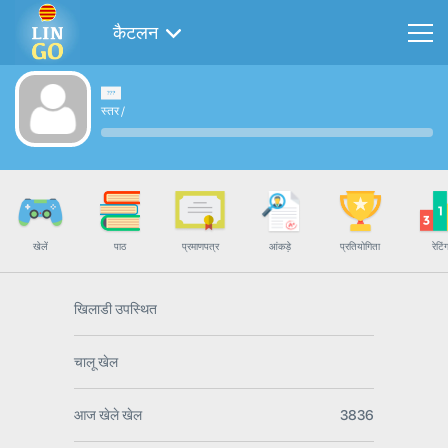
कैटलन
स्तर
/
खेलें
पाठ
प्रमाणपत्र
आंकड़े
प्रतियोगिता
रेटिं
खिलाडी उपस्थित
चालू खेल
आज खेले खेल
3836