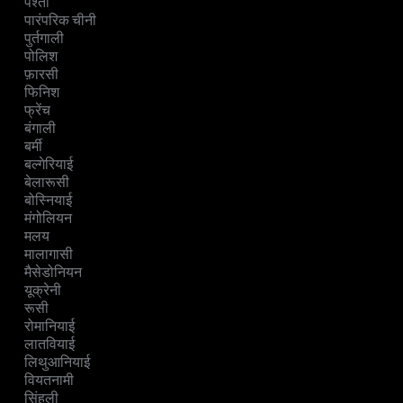
पश्तो
पारंपरिक चीनी
पुर्तगाली
पोलिश
फ़ारसी
फिनिश
फ्रेंच
बंगाली
बर्मी
बल्गेरियाई
बेलारूसी
बोस्नियाई
मंगोलियन
मलय
मालागासी
मैसेडोनियन
यूक्रेनी
रूसी
रोमानियाई
लातवियाई
लिथुआनियाई
वियतनामी
सिंहली