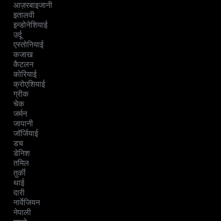
आज़रबाइजानी
इतालवी
इन्डोनेशियाई
उर्दू
एस्तोनियाई
कजाख
कैटलन
कोरियाई
क्रोएशियाई
ग्रीक
चेक
जर्मन
जापानी
जॉर्जियाई
डच
डेनिश
तमिल
तुर्की
थाई
दारी
नार्वेजियन
नेपाली