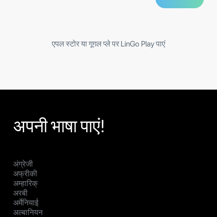
एपल स्टोर या गूगल प्ले पर LinGo Play पाएं
अपनी भाषा पाएं!
अंग्रेजी
अफ्रीकी
अम्हारिक्
अरबी
अर्मेनियाई
अल्बानियन