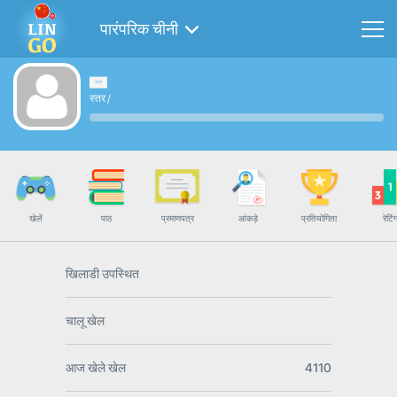
पारंपरिक चीनी
स्तर
/
खेलें
पाठ
प्रमाणपत्र
आंकड़े
प्रतियोगिता
रेटिं
खिलाडी उपस्थित
चालू खेल
आज खेले खेल
4110