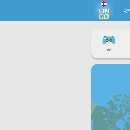
क्
खेलें