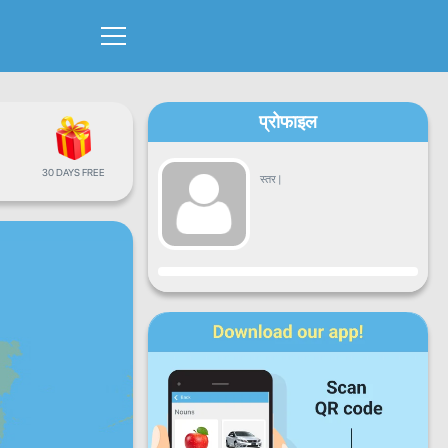
प्रोफाइल
30 DAYS FREE
स्तर
|
प्रगति
सोम
मंगल
बुध
वीर