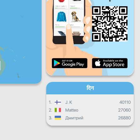
शुक्र
शनि
वीर
दैनिक प्रगति
मासिक प्रगति
प्रमाणपत्र
समग्र प्रगति
दिन
1.
J. K
40110
2.
Matteo
27060
3.
Дмитрий
26880