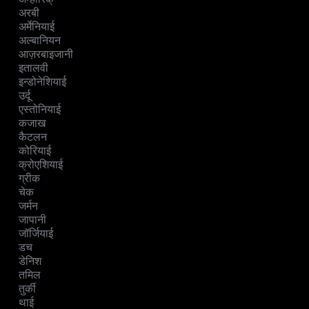
अरबी
अर्मेनियाई
अल्बानियन
आज़रबाइजानी
इतालवी
इन्डोनेशियाई
उर्दू
एस्तोनियाई
कजाख
कैटलन
कोरियाई
क्रोएशियाई
ग्रीक
चेक
जर्मन
जापानी
जॉर्जियाई
डच
डेनिश
तमिल
तुर्की
थाई