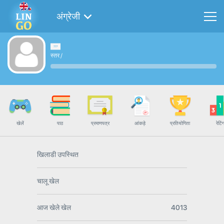
अंग्रेजी
स्तर
/
खेलें
पाठ
प्रमाणपत्र
आंकड़े
प्रतियोगिता
रेटिं
खिलाडी उपस्थित
चालू खेल
आज खेले खेल
4013