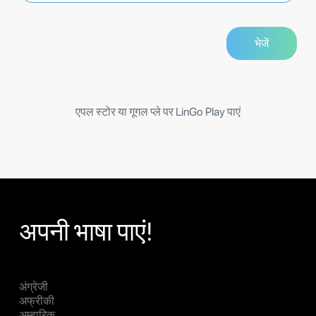
एपल स्टोर या गूगल प्ले पर LinGo Play पाएं
अपनी भाषा पाएं!
अंग्रेजी
अफ्रीकी
अम्हारिक्