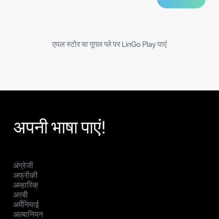
एपल स्टोर या गूगल प्ले पर LinGo Play पाएं
अपनी भाषा पाएं!
अंग्रेजी
अफ्रीकी
अम्हारिक्
अरबी
अर्मेनियाई
अल्बानियन