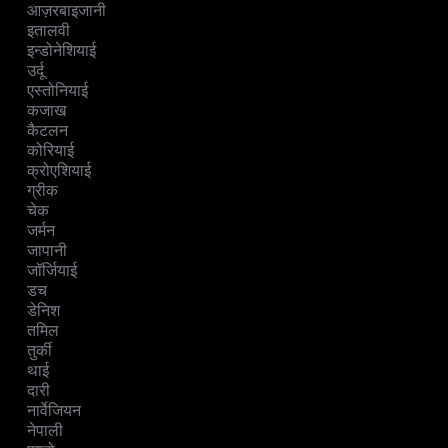
आज़रबाइजानी
इतालवी
इन्डोनेशियाई
उर्दू
एस्तोनियाई
कजाख
कैटलन
कोरियाई
क्रोएशियाई
ग्रीक
चेक
जर्मन
जापानी
जॉर्जियाई
डच
डेनिश
तमिल
तुर्की
थाई
दारी
नार्वेजियन
नेपाली