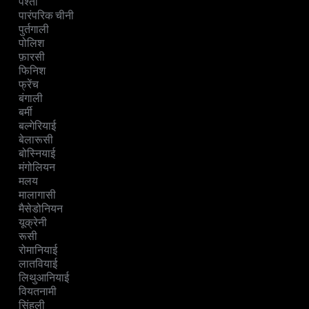
पश्तो
पारंपरिक चीनी
पुर्तगाली
पोलिश
फ़ारसी
फिनिश
फ्रेंच
बंगाली
बर्मी
बल्गेरियाई
बेलारूसी
बोस्नियाई
मंगोलियन
मलय
मालागासी
मैसेडोनियन
यूक्रेनी
रूसी
रोमानियाई
लातवियाई
लिथुआनियाई
वियतनामी
सिंहली