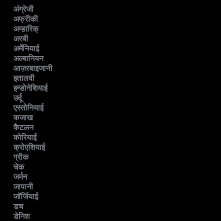
अंग्रेजी
अफ्रीकी
अम्हारिक्
अरबी
अर्मेनियाई
अल्बानियन
आज़रबाइजानी
इतालवी
इन्डोनेशियाई
उर्दू
एस्तोनियाई
कजाख
कैटलन
कोरियाई
क्रोएशियाई
ग्रीक
चेक
जर्मन
जापानी
जॉर्जियाई
डच
डेनिश