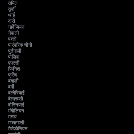
तमिल
तुर्की
थाई
दारी
नार्वेजियन
नेपाली
पश्तो
पारंपरिक चीनी
पुर्तगाली
पोलिश
फ़ारसी
फिनिश
फ्रेंच
बंगाली
बर्मी
बल्गेरियाई
बेलारूसी
बोस्नियाई
मंगोलियन
मलय
मालागासी
मैसेडोनियन