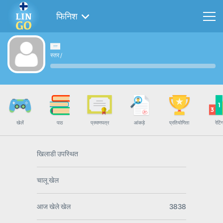
फिनिश
स्तर
/
खेलें
पाठ
प्रमाणपत्र
आंकड़े
प्रतियोगिता
रेटिं
खिलाडी उपस्थित
चालू खेल
आज खेले खेल
3838