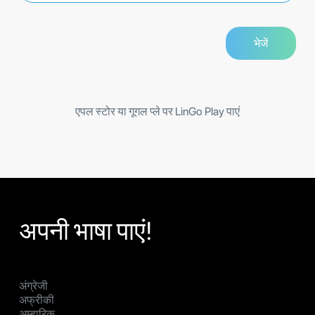
एपल स्टोर या गूगल प्ले पर LinGo Play पाएं
अपनी भाषा पाएं!
अंग्रेजी
अफ्रीकी
अम्हारिक्