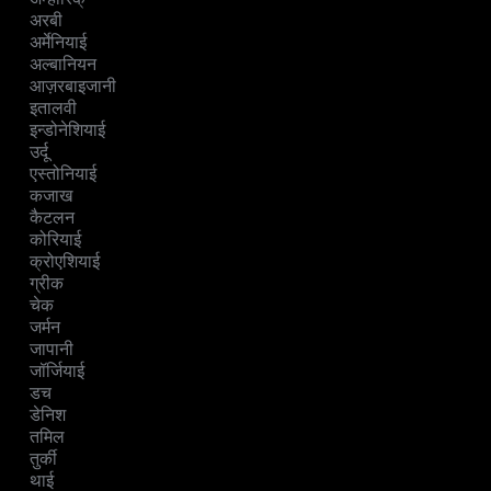
अरबी
अर्मेनियाई
अल्बानियन
आज़रबाइजानी
इतालवी
इन्डोनेशियाई
उर्दू
एस्तोनियाई
कजाख
कैटलन
कोरियाई
क्रोएशियाई
ग्रीक
चेक
जर्मन
जापानी
जॉर्जियाई
डच
डेनिश
तमिल
तुर्की
थाई