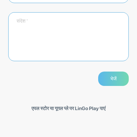
एपल स्टोर या गूगल प्ले पर LinGo Play पाएं