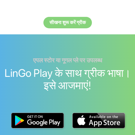
सीखना शुरू करें ग्रीक
एपल स्टोर या गूगल प्ले पर उपलब्ध
LinGo Play के साथ ग्रीक भाषा।
इसे आजमाएं!