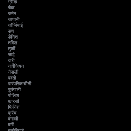
ग्रीक
चेक
जर्मन
जापानी
जॉर्जियाई
डच
डेनिश
तमिल
तुर्की
थाई
दारी
नार्वेजियन
नेपाली
पश्तो
पारंपरिक चीनी
पुर्तगाली
पोलिश
फ़ारसी
फिनिश
फ्रेंच
बंगाली
बर्मी
बल्गेरियाई