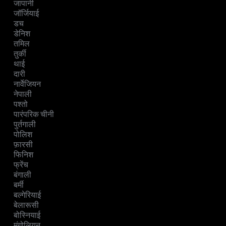
जापानी
जॉर्जियाई
डच
डेनिश
तमिल
तुर्की
थाई
दारी
नार्वेजियन
नेपाली
पश्तो
पारंपरिक चीनी
पुर्तगाली
पोलिश
फ़ारसी
फिनिश
फ्रेंच
बंगाली
बर्मी
बल्गेरियाई
बेलारूसी
बोस्नियाई
मंगोलियन