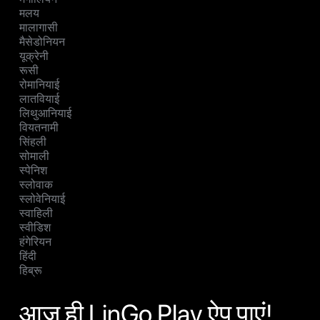
मलय
मालागासी
मैसेडोनियन
यूक्रेनी
रूसी
रोमानियाई
लातवियाई
लिथुआनियाई
वियतनामी
सिंहली
सोमाली
स्पेनिश
स्लोवाक
स्लोवेनियाई
स्वाहिली
स्वीडिश
हंगेरियन
हिंदी
हिब्रू
आज ही LinGo Play ऐप पाएं!