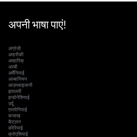
अपनी भाषा पाएं!
अंग्रेजी
अफ्रीकी
अम्हारिक्
अरबी
अर्मेनियाई
अल्बानियन
आज़रबाइजानी
इतालवी
इन्डोनेशियाई
उर्दू
एस्तोनियाई
कजाख
कैटलन
कोरियाई
क्रोएशियाई