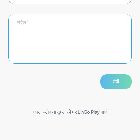
एपल स्टोर या गूगल प्ले पर LinGo Play पाएं