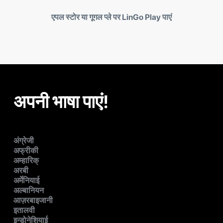
एपल स्टोर या गूगल प्ले पर LinGo Play पाएं
अपनी भाषा पाएं!
अंग्रेजी
अफ्रीकी
अम्हारिक्
अरबी
अर्मेनियाई
अल्बानियन
आज़रबाइजानी
इतालवी
इन्डोनेशियाई