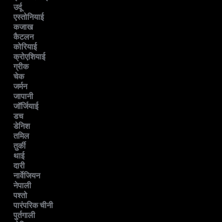
उर्दू
एस्तोनियाई
कजाख
कैटलन
कोरियाई
क्रोएशियाई
ग्रीक
चेक
जर्मन
जापानी
जॉर्जियाई
डच
डेनिश
तमिल
तुर्की
थाई
दारी
नार्वेजियन
नेपाली
पश्तो
पारंपरिक चीनी
पुर्तगाली