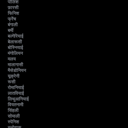
पोलिश
फ़ारसी
फिनिश
फ्रेंच
बंगाली
बर्मी
बल्गेरियाई
बेलारूसी
बोस्नियाई
मंगोलियन
मलय
मालागासी
मैसेडोनियन
यूक्रेनी
रूसी
रोमानियाई
लातवियाई
लिथुआनियाई
वियतनामी
सिंहली
सोमाली
स्पेनिश
स्लोवाक