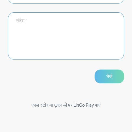
एपल स्टोर या गूगल प्ले पर LinGo Play पाएं