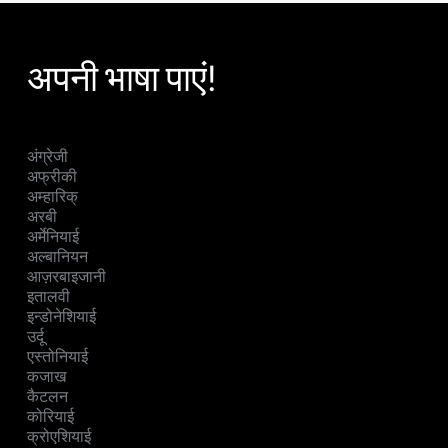
अपनी भाषा पाएं!
अंग्रेजी
अफ्रीकी
अम्हारिक्
अरबी
अर्मेनियाई
अल्बानियन
आज़रबाइजानी
इतालवी
इन्डोनेशियाई
उर्दू
एस्तोनियाई
कजाख
कैटलन
कोरियाई
क्रोएशियाई