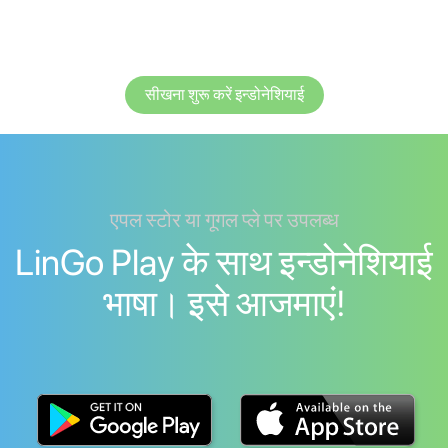
सीखना शुरू करें इन्डोनेशियाई
एपल स्टोर या गूगल प्ले पर उपलब्ध
LinGo Play के साथ इन्डोनेशियाई
भाषा। इसे आजमाएं!