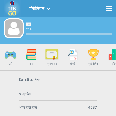
मंगोलियन
स्तर
/
खेलें
पाठ
प्रमाणपत्र
आंकड़े
प्रतियोगिता
रेटिं
खिलाडी उपस्थित
चालू खेल
आज खेले खेल
4587