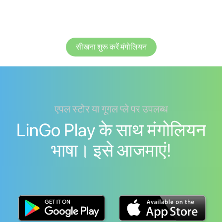
सीखना शुरू करें मंगोलियन
एपल स्टोर या गूगल प्ले पर उपलब्ध
LinGo Play के साथ मंगोलियन
भाषा। इसे आजमाएं!