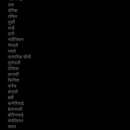
डच
डेनिश
तमिल
तुर्की
थाई
दारी
नार्वेजियन
नेपाली
पश्तो
पारंपरिक चीनी
पुर्तगाली
पोलिश
फ़ारसी
फिनिश
फ्रेंच
बंगाली
बर्मी
बल्गेरियाई
बेलारूसी
बोस्नियाई
मंगोलियन
मलय