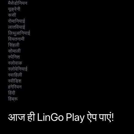
मैसेडोनियन
यूक्रेनी
रूसी
रोमानियाई
लातवियाई
लिथुआनियाई
वियतनामी
सिंहली
सोमाली
स्पेनिश
स्लोवाक
स्लोवेनियाई
स्वाहिली
स्वीडिश
हंगेरियन
हिंदी
हिब्रू
आज ही LinGo Play ऐप पाएं!