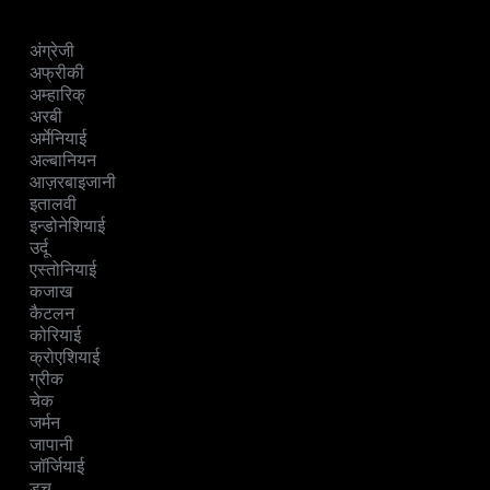
अंग्रेजी
अफ्रीकी
अम्हारिक्
अरबी
अर्मेनियाई
अल्बानियन
आज़रबाइजानी
इतालवी
इन्डोनेशियाई
उर्दू
एस्तोनियाई
कजाख
कैटलन
कोरियाई
क्रोएशियाई
ग्रीक
चेक
जर्मन
जापानी
जॉर्जियाई
डच