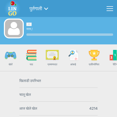
पुर्तगाली
स्तर
/
खेलें
पाठ
प्रमाणपत्र
आंकड़े
प्रतियोगिता
रेटिं
खिलाडी उपस्थित
चालू खेल
आज खेले खेल
4214