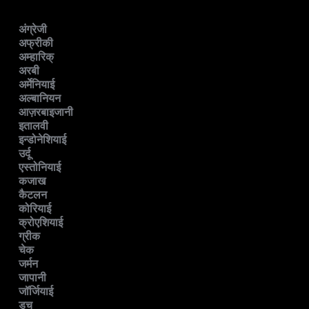
अंग्रेजी
अफ्रीकी
अम्हारिक्
अरबी
अर्मेनियाई
अल्बानियन
आज़रबाइजानी
इतालवी
इन्डोनेशियाई
उर्दू
एस्तोनियाई
कजाख
कैटलन
कोरियाई
क्रोएशियाई
ग्रीक
चेक
जर्मन
जापानी
जॉर्जियाई
डच