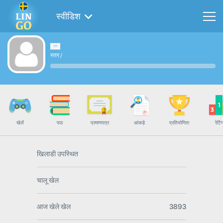
स्वीडिश
स्तर
/
खेलें
पाठ
प्रमाणपत्र
आंकड़े
प्रतियोगिता
रेटिं
खिलाडी उपस्थित
चालू खेल
आज खेले खेल
3893