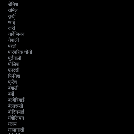
डेनिश
तमिल
तुर्की
थाई
दारी
नार्वेजियन
नेपाली
पश्तो
पारंपरिक चीनी
पुर्तगाली
पोलिश
फ़ारसी
फिनिश
फ्रेंच
बंगाली
बर्मी
बल्गेरियाई
बेलारूसी
बोस्नियाई
मंगोलियन
मलय
मालागासी