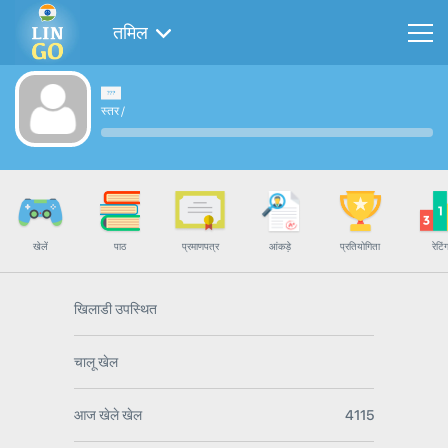
तमिल
स्तर
/
खेलें
पाठ
प्रमाणपत्र
आंकड़े
प्रतियोगिता
रेटिं
खिलाडी उपस्थित
चालू खेल
आज खेले खेल
4115