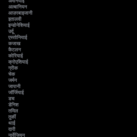
अर्मेनियाई
अल्बानियन
आज़रबाइजानी
इतालवी
इन्डोनेशियाई
उर्दू
एस्तोनियाई
कजाख
कैटलन
कोरियाई
क्रोएशियाई
ग्रीक
चेक
जर्मन
जापानी
जॉर्जियाई
डच
डेनिश
तमिल
तुर्की
थाई
दारी
नार्वेजियन