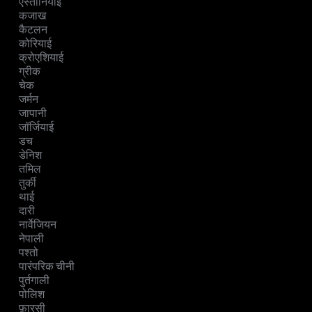
एस्तोनियाई
कजाख
कैटलन
कोरियाई
क्रोएशियाई
ग्रीक
चेक
जर्मन
जापानी
जॉर्जियाई
डच
डेनिश
तमिल
तुर्की
थाई
दारी
नार्वेजियन
नेपाली
पश्तो
पारंपरिक चीनी
पुर्तगाली
पोलिश
फ़ारसी