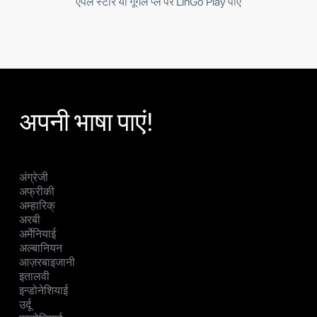
एपल स्टोर या गूगल प्ले पर LinGo Play पाएं
अपनी भाषा पाएं!
अंग्रेजी
अफ्रीकी
अम्हारिक्
अरबी
अर्मेनियाई
अल्बानियन
आज़रबाइजानी
इतालवी
इन्डोनेशियाई
उर्दू