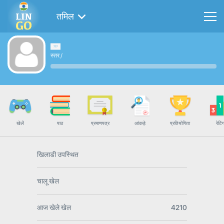
तमिल
स्तर
/
खेलें
पाठ
प्रमाणपत्र
आंकड़े
प्रतियोगिता
रेटिं
खिलाडी उपस्थित
चालू खेल
आज खेले खेल
4210