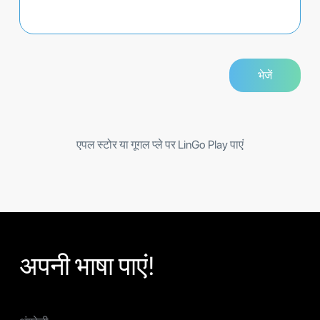
एपल स्टोर या गूगल प्ले पर LinGo Play पाएं
अपनी भाषा पाएं!