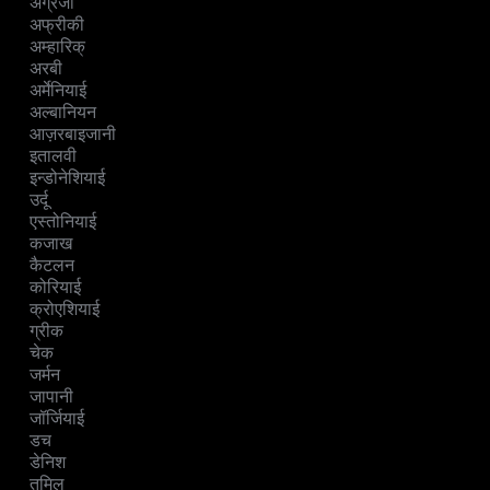
अंग्रेजी
अफ्रीकी
अम्हारिक्
अरबी
अर्मेनियाई
अल्बानियन
आज़रबाइजानी
इतालवी
इन्डोनेशियाई
उर्दू
एस्तोनियाई
कजाख
कैटलन
कोरियाई
क्रोएशियाई
ग्रीक
चेक
जर्मन
जापानी
जॉर्जियाई
डच
डेनिश
तमिल