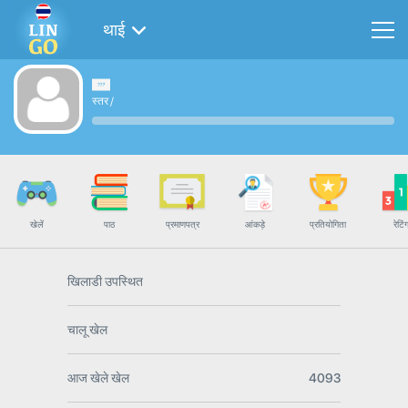
थाई
स्तर
/
खेलें
पाठ
प्रमाणपत्र
आंकड़े
प्रतियोगिता
रेटिं
खिलाडी उपस्थित
चालू खेल
आज खेले खेल
4093