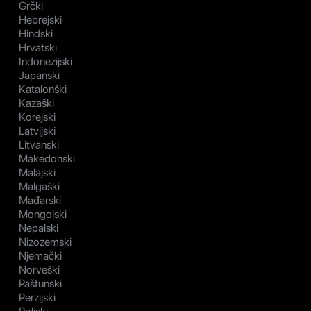
Grčki
Hebrejski
Hindski
Hrvatski
Indonezijski
Japanski
Katalonški
Kazaški
Korejski
Latvijski
Litvanski
Makedonski
Malajski
Malgaški
Mađarski
Mongolski
Nepalski
Nizozemski
Njemački
Norveški
Paštunski
Perzijski