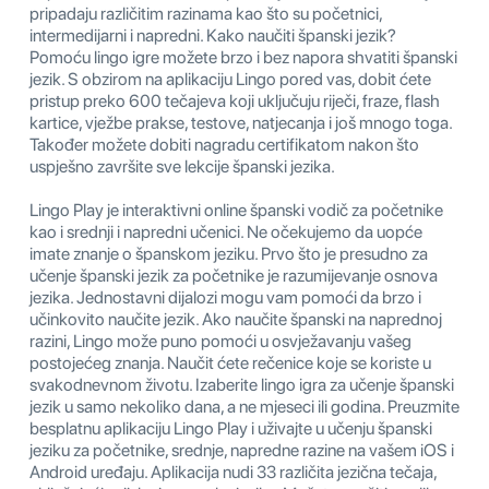
pripadaju različitim razinama kao što su početnici,
intermedijarni i napredni. Kako naučiti španski jezik?
Pomoću lingo igre možete brzo i bez napora shvatiti španski
jezik. S obzirom na aplikaciju Lingo pored vas, dobit ćete
pristup preko 600 tečajeva koji uključuju riječi, fraze, flash
kartice, vježbe prakse, testove, natjecanja i još mnogo toga.
Također možete dobiti nagradu certifikatom nakon što
uspješno završite sve lekcije španski jezika.
Lingo Play je interaktivni online španski vodič za početnike
kao i srednji i napredni učenici. Ne očekujemo da uopće
imate znanje o španskom jeziku. Prvo što je presudno za
učenje španski jezik za početnike je razumijevanje osnova
jezika. Jednostavni dijalozi mogu vam pomoći da brzo i
učinkovito naučite jezik. Ako naučite španski na naprednoj
razini, Lingo može puno pomoći u osvježavanju vašeg
postojećeg znanja. Naučit ćete rečenice koje se koriste u
svakodnevnom životu. Izaberite lingo igra za učenje španski
jezik u samo nekoliko dana, a ne mjeseci ili godina. Preuzmite
besplatnu aplikaciju Lingo Play i uživajte u učenju španski
jeziku za početnike, srednje, napredne razine na vašem iOS i
Android uređaju. Aplikacija nudi 33 različita jezična tečaja,