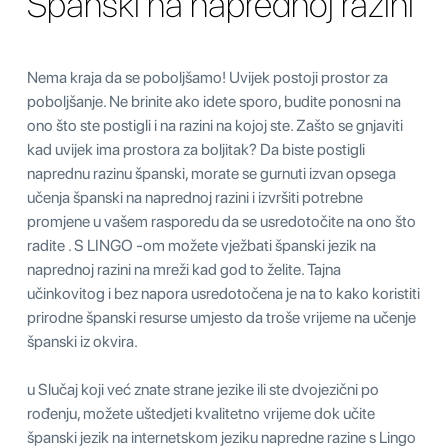
Španski na naprednoj razini
Nema kraja da se poboljšamo! Uvijek postoji prostor za
poboljšanje. Ne brinite ako idete sporo, budite ponosni na
ono što ste postigli i na razini na kojoj ste. Zašto se gnjaviti
kad uvijek ima prostora za boljitak? Da biste postigli
naprednu razinu španski, morate se gurnuti izvan opsega
učenja španski na naprednoj razini i izvršiti potrebne
promjene u vašem rasporedu da se usredotočite na ono što
radite . S LINGO -om možete vježbati španski jezik na
naprednoj razini na mreži kad god to želite. Tajna
učinkovitog i bez napora usredotočena je na to kako koristiti
prirodne španski resurse umjesto da troše vrijeme na učenje
španski iz okvira.
u Slučaj koji već znate strane jezike ili ste dvojezični po
rođenju, možete uštedjeti kvalitetno vrijeme dok učite
španski jezik na internetskom jeziku napredne razine s Lingo