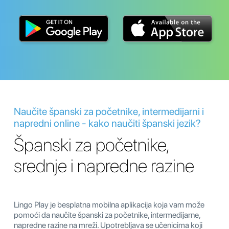
Naučite španski za početnike, intermedijarni i
napredni online - kako naučiti španski jezik?
Španski za početnike,
srednje i napredne razine
Lingo Play je besplatna mobilna aplikacija koja vam može
pomoći da naučite španski za početnike, intermedijarne,
napredne razine na mreži. Upotrebljava se učenicima koji