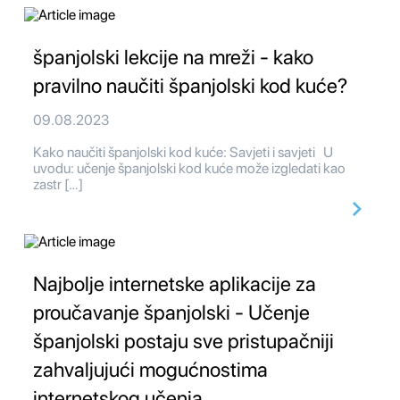
španjolski lekcije na mreži - kako
pravilno naučiti španjolski kod kuće?
09.08.2023
Kako naučiti španjolski kod kuće: Savjeti i savjeti U
uvodu: učenje španjolski kod kuće može izgledati kao
zastr […]
Najbolje internetske aplikacije za
proučavanje španjolski - Učenje
španjolski postaju sve pristupačniji
zahvaljujući mogućnostima
internetskog učenja