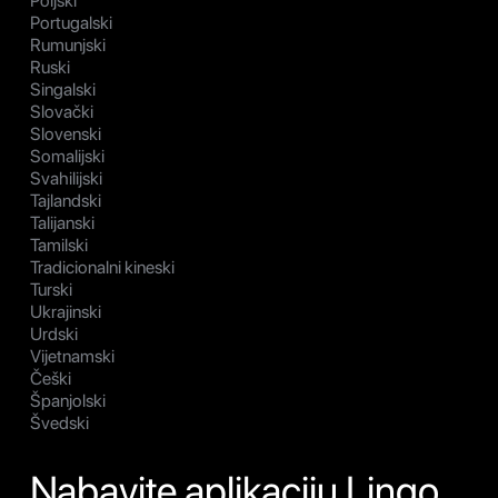
Poljski
Portugalski
Rumunjski
Ruski
Singalski
Slovački
Slovenski
Somalijski
Svahilijski
Tajlandski
Talijanski
Tamilski
Tradicionalni kineski
Turski
Ukrajinski
Urdski
Vijetnamski
Češki
Španjolski
Švedski
Nabavite aplikaciju Lingo