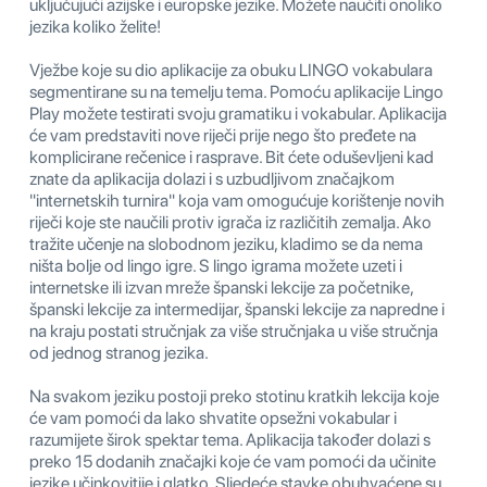
uključujući azijske i europske jezike. Možete naučiti onoliko
jezika koliko želite!
Vježbe koje su dio aplikacije za obuku LINGO vokabulara
segmentirane su na temelju tema. Pomoću aplikacije Lingo
Play možete testirati svoju gramatiku i vokabular. Aplikacija
će vam predstaviti nove riječi prije nego što pređete na
komplicirane rečenice i rasprave. Bit ćete oduševljeni kad
znate da aplikacija dolazi i s uzbudljivom značajkom
"internetskih turnira" koja vam omogućuje korištenje novih
riječi koje ste naučili protiv igrača iz različitih zemalja. Ako
tražite učenje na slobodnom jeziku, kladimo se da nema
ništa bolje od lingo igre. S lingo igrama možete uzeti i
internetske ili izvan mreže španski lekcije za početnike,
španski lekcije za intermedijar, španski lekcije za napredne i
na kraju postati stručnjak za više stručnjaka u više stručnja
od jednog stranog jezika.
Na svakom jeziku postoji preko stotinu kratkih lekcija koje
će vam pomoći da lako shvatite opsežni vokabular i
razumijete širok spektar tema. Aplikacija također dolazi s
preko 15 dodanih značajki koje će vam pomoći da učinite
jezike učinkovitije i glatko. Sljedeće stavke obuhvaćene su