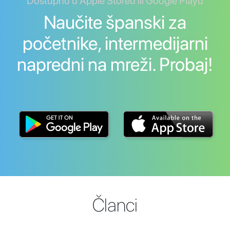
Dostupno u Apple Storeu ili Google Playu
Naučite španski za
početnike, intermedijarni
napredni na mreži. Probaj!
Članci