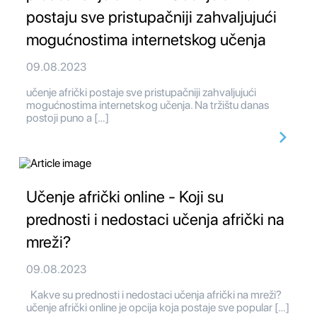
postaju sve pristupačniji zahvaljujući
mogućnostima internetskog učenja
09.08.2023
učenje afrički postaje sve pristupačniji zahvaljujući
mogućnostima internetskog učenja. Na tržištu danas
postoji puno a […]
Učenje afrički online - Koji su
prednosti i nedostaci učenja afrički na
mreži?
09.08.2023
Kakve su prednosti i nedostaci učenja afrički na mreži?
učenje afrički online je opcija koja postaje sve popular […]