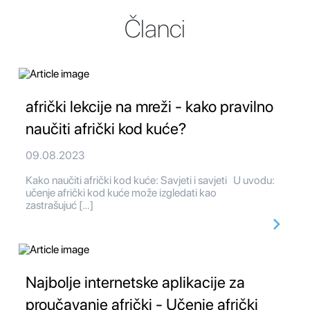
Članci
afrički lekcije na mreži - kako pravilno
naučiti afrički kod kuće?
09.08.2023
Kako naučiti afrički kod kuće: Savjeti i savjeti U uvodu:
učenje afrički kod kuće može izgledati kao
zastrašujuć […]
Najbolje internetske aplikacije za
proučavanje afrički - Učenje afrički