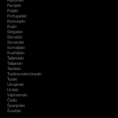
Paštunski
Perzijski
Poljski
Portugalski
Rumunjski
Ruski
Singalski
Slovački
Slovenski
Somalijski
Svahilijski
Tajlandski
Talijanski
Tamilski
Tradicionalni kineski
Turski
Ukrajinski
Urdski
Vijetnamski
Češki
Španjolski
Švedski