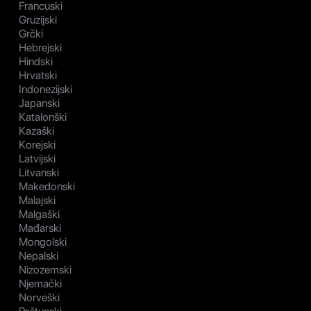
Francuski
Gruzijski
Grčki
Hebrejski
Hindski
Hrvatski
Indonezijski
Japanski
Katalonški
Kazaški
Korejski
Latvijski
Litvanski
Makedonski
Malajski
Malgaški
Mađarski
Mongolski
Nepalski
Nizozemski
Njemački
Norveški