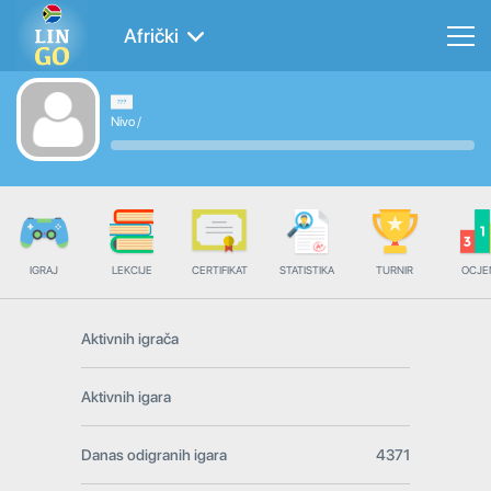
Afrički
Nivo
/
IGRAJ
LEKCIJE
CERTIFIKAT
STATISTIKA
TURNIR
OCJE
Aktivnih igrača
Aktivnih igara
Danas odigranih igara
4371