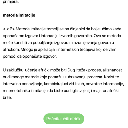
primjera.
metoda imitacije
< < P>
Metoda imitacije temelji se na činjenici da bolje učimo kada
oponašamo izgovor i intonaciju izvornih govornika. Ova se metoda
može koristiti za poboljšanje izgovora i razumijevanja govora u
afričkom. Mnogo je aplikacija i internetskih tečajeva koji će vam
pomoći da oponašate izgovor.
U zaključku, učenje afrički može biti Dug i težak proces, ali znanost
nudi mnoge metode koje pomažu u ubrzavanju procesa. Koristite
intervalno ponavljanje, kombinirajući vid i sluh, povratne informacije,
mnemotehniku ​​i imitaciju da biste postigli svoj cilj i majstor afrički
brže.
Počnite učiti afrički