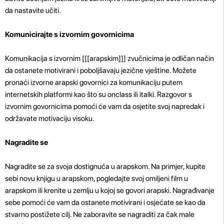
da nastavite učiti.
Komunicirajte s izvornim govornicima
Komunikacija s izvornim [[[arapskim]]] zvučnicima je odličan način
da ostanete motivirani i poboljšavaju jezične vještine. Možete
pronaći izvorne arapski govornici za komunikaciju putem
internetskih platformi kao što su onclass ili italki. Razgovor s
izvornim govornicima pomoći će vam da osjetite svoj napredak i
održavate motivaciju visoku.
Nagradite se
Nagradite se za svoja dostignuća u arapskom. Na primjer, kupite
sebi novu knjigu u arapskom, pogledajte svoj omiljeni film u
arapskom ili krenite u zemlju u kojoj se govori arapski. Nagrađivanje
sebe pomoći će vam da ostanete motivirani i osjećate se kao da
stvarno postižete cilj. Ne zaboravite se nagraditi za čak male