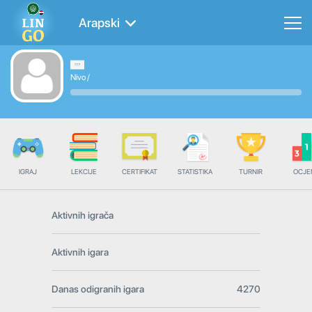
Arapski
Nivo
/
IGRAJ
LEKCIJE
CERTIFIKAT
STATISTIKA
TURNIR
OCJE
Aktivnih igrača
Aktivnih igara
Danas odigranih igara
4270