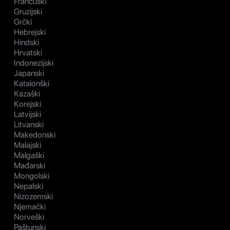
Francuski
Gruzijski
Grčki
Hebrejski
Hindski
Hrvatski
Indonezijski
Japanski
Katalonški
Kazaški
Korejski
Latvijski
Litvanski
Makedonski
Malajski
Malgaški
Mađarski
Mongolski
Nepalski
Nizozemski
Njemački
Norveški
Paštunski