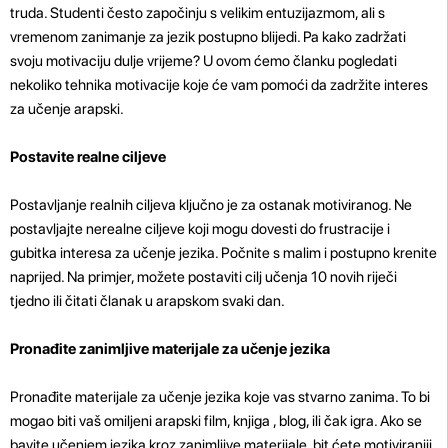
truda. Studenti često započinju s velikim entuzijazmom, ali s
vremenom zanimanje za jezik postupno blijedi. Pa kako zadržati
svoju motivaciju dulje vrijeme? U ovom ćemo članku pogledati
nekoliko tehnika motivacije koje će vam pomoći da zadržite interes
za učenje arapski.
Postavite realne ciljeve
Postavljanje realnih ciljeva ključno je za ostanak motiviranog. Ne
postavljajte nerealne ciljeve koji mogu dovesti do frustracije i
gubitka interesa za učenje jezika. Počnite s malim i postupno krenite
naprijed. Na primjer, možete postaviti cilj učenja 10 novih riječi
tjedno ili čitati članak u arapskom svaki dan.
Pronađite zanimljive materijale za učenje jezika
Pronađite materijale za učenje jezika koje vas stvarno zanima. To bi
mogao biti vaš omiljeni arapski film, knjiga , blog, ili čak igra. Ako se
bavite učenjem jezika kroz zanimljive materijale, bit ćete motiviraniji