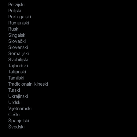
Perzijski
Poljski
Portugalski
Rumunjski
Ruski
Singalski
Slovački
Slovenski
Somalijski
Svahilijski
Tajlandski
Talijanski
Tamilski
Tradicionalni kineski
Turski
Ukrajinski
Urdski
Vijetnamski
Češki
Španjolski
Švedski