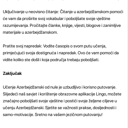
Uključivanje u neovisno čitanje: Čitanje u azerbejdžanskom pomoći
će vam da proširite svoj vokabular i poboljšate svoje vještine
razumijevanja. Pročitajte članke, knjige, vijesti, blogove i zanimljive
materijale u azerbejdžanskom.
Pratite svoj napredak: Vodite časopis o svom putu učenja,
primjećujući svoja dostignuća i napredak. Ovo će vam pomoći da
vidite koliko ste došli i koja područja trebaju poboljšati.
Zaključak
Učenje Azerbejdžanski od nule je uzbudljivo i korisno putovanje.
Slijedeći naš savjet i korištenje obrazovne aplikacije Lingo, možete
značajno poboljšati svoje vještine i postići svoje željene ciljeve u
učenju Azerbejdžanski. Sjetite se važnosti prakse, dosljednosti i
samo-motivacije. Sretno na vašem jezičnom putovanju!