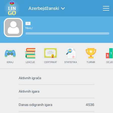
Azerbejdžanski
Nivo
/
IGRAJ
LEKCIJE
CERTIFIKAT
STATISTIKA
TURNIR
OCJE
Aktivnih igrača
Aktivnih igara
Danas odigranih igara
4536