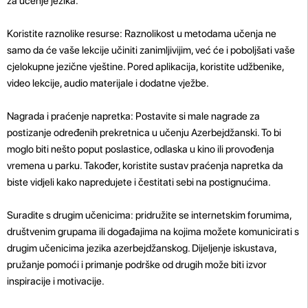
za učenje jezika.
Koristite raznolike resurse: Raznolikost u metodama učenja ne
samo da će vaše lekcije učiniti zanimljivijim, već će i poboljšati vaše
cjelokupne jezične vještine. Pored aplikacija, koristite udžbenike,
video lekcije, audio materijale i dodatne vježbe.
Nagrada i praćenje napretka: Postavite si male nagrade za
postizanje određenih prekretnica u učenju Azerbejdžanski. To bi
moglo biti nešto poput poslastice, odlaska u kino ili provođenja
vremena u parku. Također, koristite sustav praćenja napretka da
biste vidjeli kako napredujete i čestitati sebi na postignućima.
Suradite s drugim učenicima: pridružite se internetskim forumima,
društvenim grupama ili događajima na kojima možete komunicirati s
drugim učenicima jezika azerbejdžanskog. Dijeljenje iskustava,
pružanje pomoći i primanje podrške od drugih može biti izvor
inspiracije i motivacije.