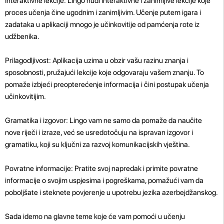
Interaktivne lekcije: Lingo nudi interaktivne i zanimljive lekcije koje
proces učenja čine ugodnim i zanimljivim. Učenje putem igara i
zadataka u aplikaciji mnogo je učinkovitije od pamćenja rote iz
udžbenika.
Prilagodljivost: Aplikacija uzima u obzir vašu razinu znanja i
sposobnosti, pružajući lekcije koje odgovaraju vašem znanju. To
pomaže izbjeći preopterećenje informacija i čini postupak učenja
učinkovitijim.
Gramatika i izgovor: Lingo vam ne samo da pomaže da naučite
nove riječi i izraze, već se usredotočuju na ispravan izgovor i
gramatiku, koji su ključni za razvoj komunikacijskih vještina.
Povratne informacije: Pratite svoj napredak i primite povratne
informacije o svojim uspjesima i pogreškama, pomažući vam da
poboljšate i steknete povjerenje u upotrebu jezika azerbejdžanskog.
Sada idemo na glavne teme koje će vam pomoći u učenju