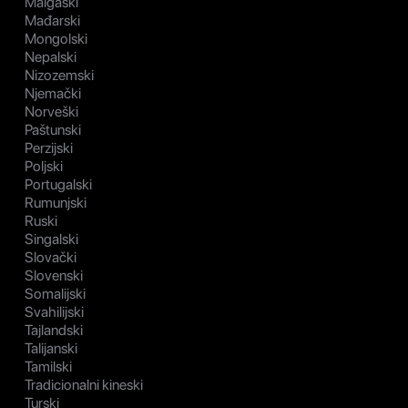
Malgaški
Mađarski
Mongolski
Nepalski
Nizozemski
Njemački
Norveški
Paštunski
Perzijski
Poljski
Portugalski
Rumunjski
Ruski
Singalski
Slovački
Slovenski
Somalijski
Svahilijski
Tajlandski
Talijanski
Tamilski
Tradicionalni kineski
Turski