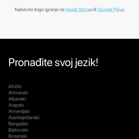
Nabavite lingo igranje na
Apple Store
u ili
Google Play
u
Pronađite svoj jezik!
Afrički
Ahmarski
Albanski
Arapski
Armenijski
Azerbejdžanski
Bengalski
Bjeloruski
Bosanski