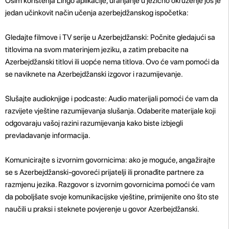
Osim korištenja Lingo aplikacije, uranjanje u jezično okruženje još je
jedan učinkovit način učenja azerbejdžanskog ispočetka:
Gledajte filmove i TV serije u Azerbejdžanski: Počnite gledajući sa
titlovima na svom materinjem jeziku, a zatim prebacite na
Azerbejdžanski titlovi ili uopće nema titlova. Ovo će vam pomoći da
se naviknete na Azerbejdžanski izgovor i razumijevanje.
Slušajte audioknjige i podcaste: Audio materijali pomoći će vam da
razvijete vještine razumijevanja slušanja. Odaberite materijale koji
odgovaraju vašoj razini razumijevanja kako biste izbjegli
prevladavanje informacija.
Komunicirajte s izvornim govornicima: ako je moguće, angažirajte
se s Azerbejdžanski-govoreći prijatelji ili pronađite partnere za
razmjenu jezika. Razgovor s izvornim govornicima pomoći će vam
da poboljšate svoje komunikacijske vještine, primijenite ono što ste
naučili u praksi i steknete povjerenje u govor Azerbejdžanski.