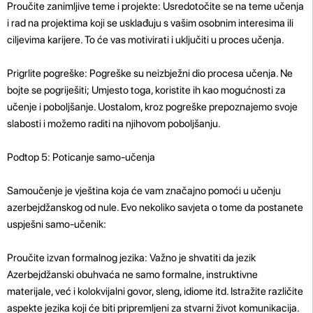
Proučite zanimljive teme i projekte: Usredotočite se na teme učenja
i rad na projektima koji se usklađuju s vašim osobnim interesima ili
ciljevima karijere. To će vas motivirati i uključiti u proces učenja.
Prigrlite pogreške: Pogreške su neizbježni dio procesa učenja. Ne
bojte se pogriješiti; Umjesto toga, koristite ih kao mogućnosti za
učenje i poboljšanje. Uostalom, kroz pogreške prepoznajemo svoje
slabosti i možemo raditi na njihovom poboljšanju.
Podtop 5: Poticanje samo-učenja
Samoučenje je vještina koja će vam značajno pomoći u učenju
azerbejdžanskog od nule. Evo nekoliko savjeta o tome da postanete
uspješni samo-učenik:
Proučite izvan formalnog jezika: Važno je shvatiti da jezik
Azerbejdžanski obuhvaća ne samo formalne, instruktivne
materijale, već i kolokvijalni govor, sleng, idiome itd. Istražite različite
aspekte jezika koji će biti pripremljeni za stvarni život komunikacija.