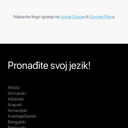
Nabavite lingo igranje na
Apple Store
u ili
Google Play
u
Pronađite svoj jezik!
Afrički
Ahmarski
Albanski
Arapski
Armenijski
Azerbejdžanski
Bengalski
Bjeloruski