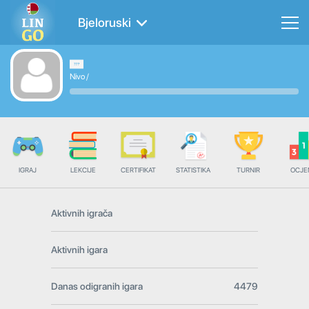
Bjeloruski
Nivo
/
IGRAJ
LEKCIJE
CERTIFIKAT
STATISTIKA
TURNIR
OCJE
Aktivnih igrača
Aktivnih igara
Danas odigranih igara
4479