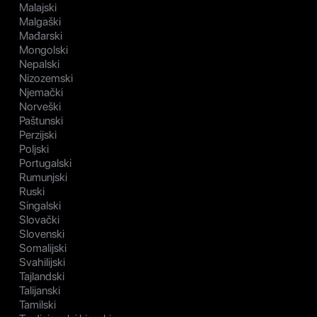
Malajski
Malgaški
Mađarski
Mongolski
Nepalski
Nizozemski
Njemački
Norveški
Paštunski
Perzijski
Poljski
Portugalski
Rumunjski
Ruski
Singalski
Slovački
Slovenski
Somalijski
Svahilijski
Tajlandski
Talijanski
Tamilski