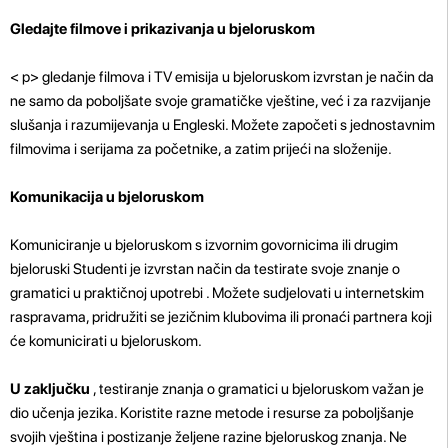
Gledajte filmove i prikazivanja u bjeloruskom
< p>
gledanje filmova i TV emisija u bjeloruskom izvrstan je način da
ne samo da poboljšate svoje gramatičke vještine, već i za razvijanje
slušanja i razumijevanja u Engleski. Možete započeti s jednostavnim
filmovima i serijama za početnike, a zatim prijeći na složenije.
Komunikacija u bjeloruskom
Komuniciranje u bjeloruskom s izvornim govornicima ili drugim
bjeloruski Studenti je izvrstan način da testirate svoje znanje o
gramatici u praktičnoj upotrebi . Možete sudjelovati u internetskim
raspravama, pridružiti se jezičnim klubovima ili pronaći partnera koji
će komunicirati u bjeloruskom.
U zaključku
, testiranje znanja o gramatici u bjeloruskom važan je
dio učenja jezika. Koristite razne metode i resurse za poboljšanje
svojih vještina i postizanje željene razine bjeloruskog znanja. Ne