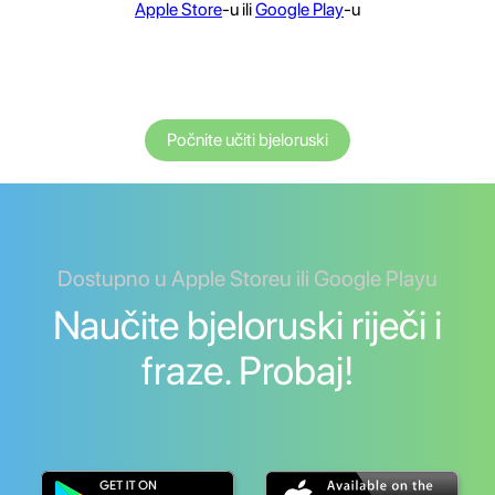
Apple Store
-u ili
Google Play
-u
Počnite učiti bjeloruski
Dostupno u Apple Storeu ili Google Playu
Naučite bjeloruski riječi i
fraze. Probaj!