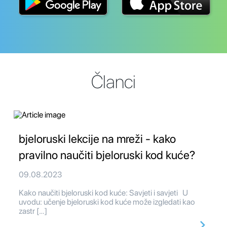
Članci
bjeloruski lekcije na mreži - kako
pravilno naučiti bjeloruski kod kuće?
09.08.2023
Kako naučiti bjeloruski kod kuće: Savjeti i savjeti U
uvodu: učenje bjeloruski kod kuće može izgledati kao
zastr […]