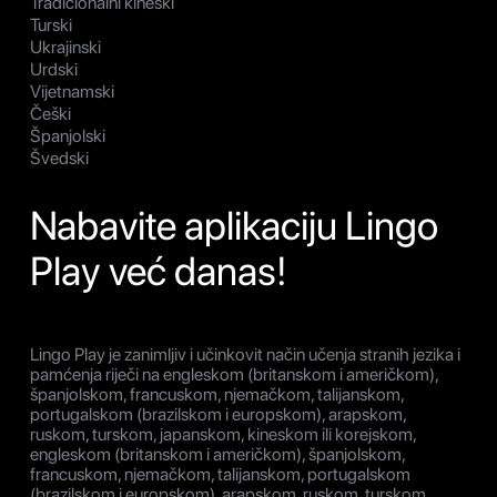
Tradicionalni kineski
Turski
Ukrajinski
Urdski
Vijetnamski
Češki
Španjolski
Švedski
Nabavite aplikaciju Lingo
Play već danas!
Lingo Play je zanimljiv i učinkovit način učenja stranih jezika i
pamćenja riječi na engleskom (britanskom i američkom),
španjolskom, francuskom, njemačkom, talijanskom,
portugalskom (brazilskom i europskom), arapskom,
ruskom, turskom, japanskom, kineskom ili korejskom,
engleskom (britanskom i američkom), španjolskom,
francuskom, njemačkom, talijanskom, portugalskom
(brazilskom i europskom), arapskom, ruskom, turskom,