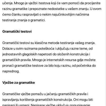
učenja. Mnogo je vježbi i testova koji će vam pomoći da procijenite
razinu gramatike i prepoznate nedostatke u vašem znanju. U ovom
ćemo članku raspravljati o nekim najučinkovitijim načinima
testiranja znanja o gramatici.
Gramatički testovi
Gramatički testovi su klasična metoda testiranja vašeg znanja.
Dolaze u svim razinama poteškoća i uključuju razne teme, od
jednostavnih glagolskih napetosti do složenih konstrukcija i
gramatičkih pravila. Mnogo je internetskih resursa gdje možete
pronaći gramatičke testove za bilo koju razinu, od početnika do
naprednog.
Vježbe za gramatike
Gramatičke vježbe pomažu u jačanju gramatičkih pravila i
ispravljanju korištenja gramatičkih konstrukcija. Oni mogu biti
napisani ili usmeni. Napisane vježbe uključuju popunjavanje