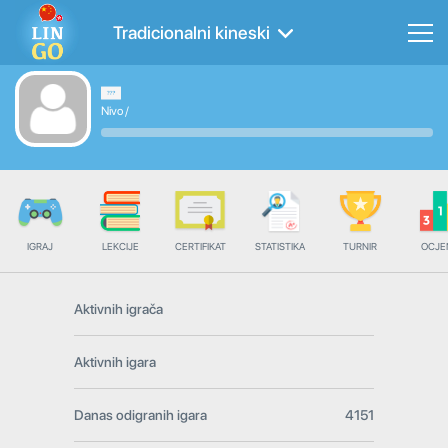
Tradicionalni kineski
Nivo
/
IGRAJ
LEKCIJE
CERTIFIKAT
STATISTIKA
TURNIR
OCJE
Aktivnih igrača
Aktivnih igara
Danas odigranih igara
4151