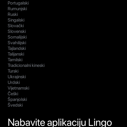
Portugalski
Rumunjski
Ruski
Singalski
Slovački
Slovenski
Somalijski
Svahilijski
Tajlandski
Talijanski
Tamilski
Tradicionalni kineski
Turski
Ukrajinski
Urdski
Vijetnamski
Češki
Španjolski
Švedski
Nabavite aplikaciju Lingo