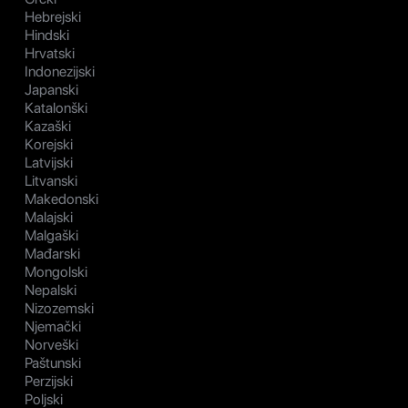
Hebrejski
Hindski
Hrvatski
Indonezijski
Japanski
Katalonški
Kazaški
Korejski
Latvijski
Litvanski
Makedonski
Malajski
Malgaški
Mađarski
Mongolski
Nepalski
Nizozemski
Njemački
Norveški
Paštunski
Perzijski
Poljski