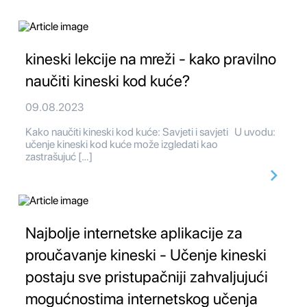
kineski lekcije na mreži - kako pravilno
naučiti kineski kod kuće?
09.08.2023
Kako naučiti kineski kod kuće: Savjeti i savjeti U uvodu:
učenje kineski kod kuće može izgledati kao
zastrašujuć […]
Najbolje internetske aplikacije za
proučavanje kineski - Učenje kineski
postaju sve pristupačniji zahvaljujući
mogućnostima internetskog učenja