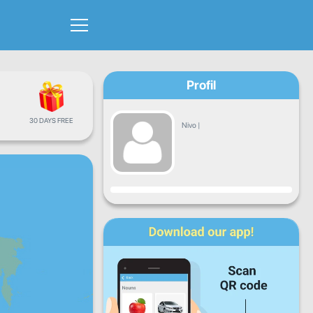
Profil
30 DAYS FREE
Nivo
|
Napredak
Pon
Uto
Sri
Čet