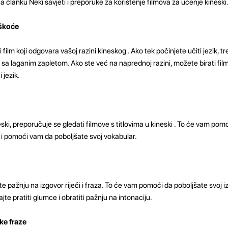
 članku Neki savjeti i preporuke za korištenje filmova za učenje kineski
eškoće
i film koji odgovara vašoj razini kineskog . Ako tek počinjete učiti jezik, tr
sa laganim zapletom. Ako ste već na naprednoj razini, možete birati film
i jezik.
eski, preporučuje se gledati filmove s titlovima u kineski . To će vam pom
za i pomoći vam da poboljšate svoj vokabular.
te pažnju na izgovor riječi i fraza. To će vam pomoći da poboljšate svoj i
te pratiti glumce i obratiti pažnju na intonaciju.
ke fraze