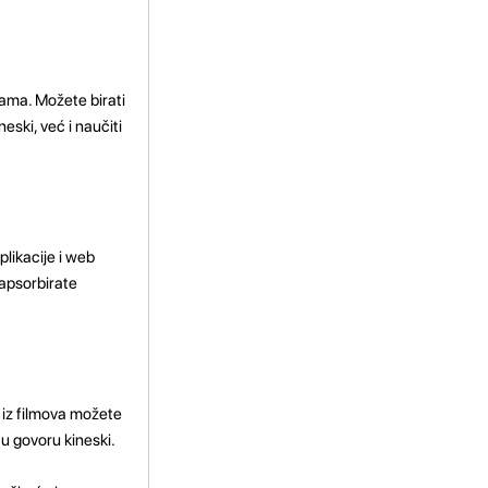
mama. Možete birati
eski, već i naučiti
likacije i web
 apsorbirate
e iz filmova možete
 u govoru kineski.