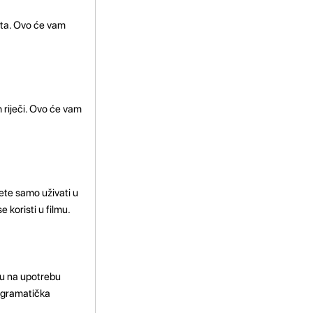
puta. Ovo će vam
h riječi. Ovo će vam
te samo uživati ​​u
 koristi u filmu.
ju na upotrebu
e gramatička