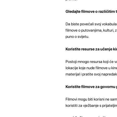
Gledajte filmove o različiti
Da biste povećali svoj vokabular
filmove o putovanjima, kulturi, z
puno o svijetu.
Koristite resurse za učenje ki
Postoji mnogo resursa koji će v
lokacije koje nude filmove u ki
materijal i pratite svoj napredak
Koristite filmove za govornu
Filmovi mogu biti korisni ne sam
koristiti za vježbanje s prijatel