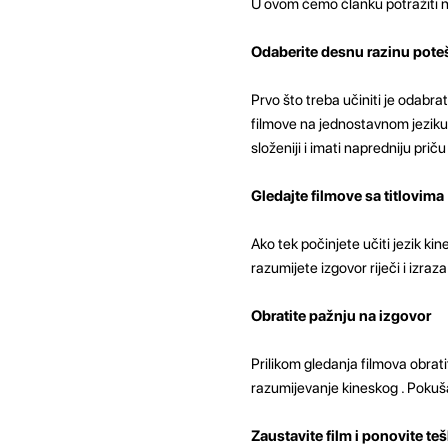
U ovom ćemo članku potražiti na
Odaberite desnu razinu pot
Prvo što treba učiniti je odabrat
filmove na jednostavnom jeziku 
složeniji i imati napredniju priču 
Gledajte filmove sa titlovima
Ako tek počinjete učiti jezik kin
razumijete izgovor riječi i izra
Obratite pažnju na izgovor
Prilikom gledanja filmova obrati
razumijevanje kineskog . Pokušaj
Zaustavite film i ponovite teš