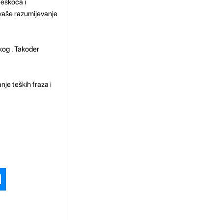
teškoća i
 vaše razumijevanje
kog . Također
anje teških fraza i