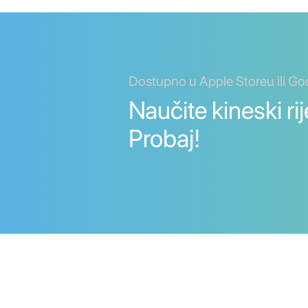
Dostupno u Apple Storeu ili Go
Naučite kineski rije
Probaj!