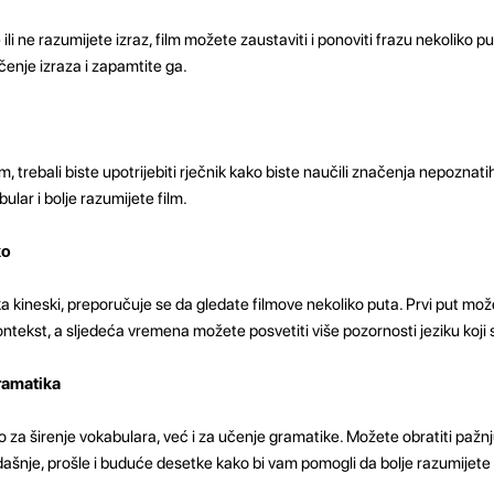
 ili ne razumijete izraz, film možete zaustaviti i ponoviti frazu nekoliko 
enje izraza i zapamtite ga.
 trebali biste upotrijebiti rječnik kako biste naučili značenja nepoznati
lar i bolje razumijete film.
ko
ika kineski, preporučuje se da gledate filmove nekoliko puta. Prvi put može
ontekst, a sljedeća vremena možete posvetiti više pozornosti jeziku koji se
Gramatika
mo za širenje vokabulara, već i za učenje gramatike. Možete obratiti pažn
adašnje, prošle i buduće desetke kako bi vam pomogli da bolje razumijet