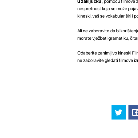
u zaključku
, pomoću filmova za
nespretnost koja se može pojavi
kineski, vaš se vokabular širi i 
Ali ne zaboravite da bi korište
morate vježbati gramatiku, čitan
Odaberite zanimljivo kineski Film
ne zaboravite gledati filmove iz