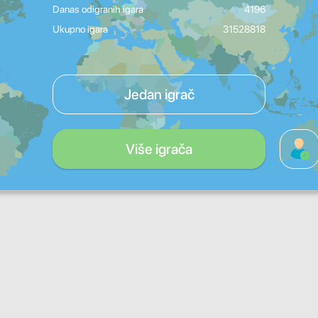
Danas odigranih igara
4196
Ukupno igara
31528818
Jedan igrač
Više igrača