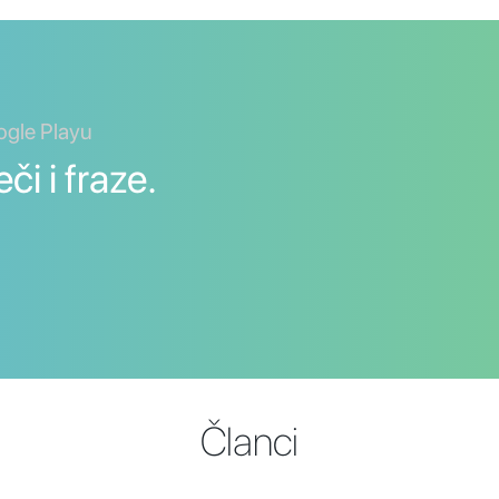
ogle Playu
či i fraze.
Članci