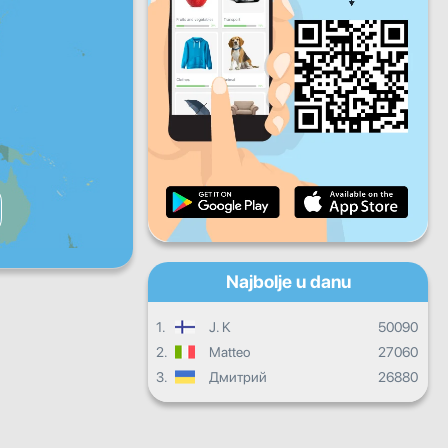
Pet
Sub
Ned
Dnevni progres
Mjesečni progres
Certifikat
Ukupni progres
Najbolje u danu
1.
J. K
50090
2.
Matteo
27060
3.
Дмитрий
26880