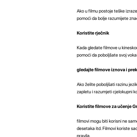
Ako u filmu postoje teške izraze
pomoći da bolje razumijete znač
Koristite rječnik
Kada gledate filmove u kineskom,
pomoći da poboljšate svoj vokabu
gledajte filmove iznova i pre
Ako želite poboljšati razinu jez
zapletu i razumjeti cjelokupni k
Koristite filmove za učenje 
filmovi mogu biti korisni ne sa
desetaka itd. Filmovi koriste s
pravila.