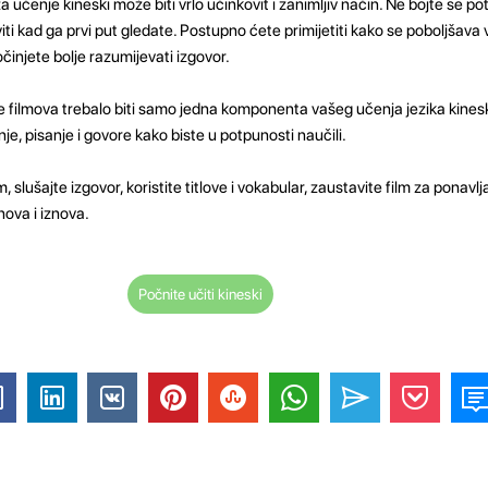
 učenje kineski može biti vrlo učinkovit i zanimljiv način. Ne bojte se po
ti kad ga prvi put gledate. Postupno ćete primijetiti kako se poboljšava
počinjete bolje razumijevati izgovor.
nje filmova trebalo biti samo jedna komponenta vašeg učenja jezika kines
je, pisanje i govore kako biste u potpunosti naučili.
, slušajte izgovor, koristite titlove i vokabular, zaustavite film za ponavlj
nova i iznova.
Počnite učiti kineski