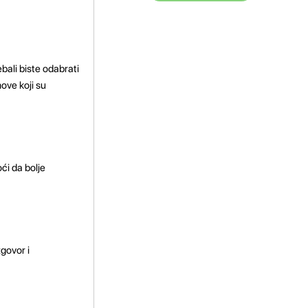
.
ebali biste odabrati
ove koji su
oći da bolje
zgovor i