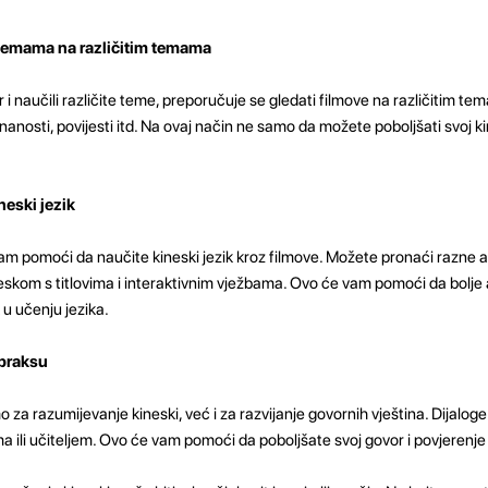
m temama na različitim temama
 i naučili različite teme, preporučuje se gledati filmove na različitim te
nanosti, povijesti itd. Na ovaj način ne samo da možete poboljšati svoj kin
neski jezik
am pomoći da naučite kineski jezik kroz filmove. Možete pronaći razne ap
neskom s titlovima i interaktivnim vježbama. Ovo će vam pomoći da bolje
 u učenju jezika.
 praksu
o za razumijevanje kineski, već i za razvijanje govornih vještina. Dijalog
jima ili učiteljem. Ovo će vam pomoći da poboljšate svoj govor i povjerenje