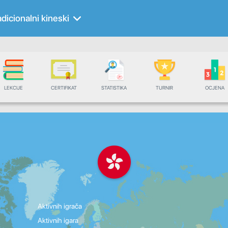
adicionalni kineski
LEKCIJE
CERTIFIKAT
STATISTIKA
TURNIR
OCJENA
Aktivnih igrača
Aktivnih igara