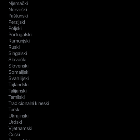
Njemački
Norveški
Paštunski
Perzijski
Poljski
Portugalski
Rumunjski
Ruski
Singalski
Slovački
Slovenski
Somalijski
Svahilijski
Tajlandski
Talijanski
Tamilski
Tradicionalni kineski
Turski
Ukrajinski
Urdski
Vijetnamski
Češki