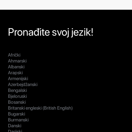
Pronađite svoj jezik!
Afrički
Ahmarski
Albanski
Arapski
Armenijski
Azerbejdžanski
Bengalski
Bjeloruski
Bosanski
Britanski engleski (British English)
Bugarski
Burmanski
Danski
Darijski