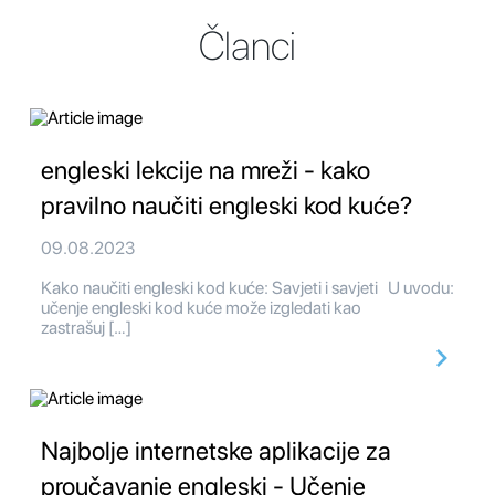
Članci
engleski lekcije na mreži - kako
pravilno naučiti engleski kod kuće?
09.08.2023
Kako naučiti engleski kod kuće: Savjeti i savjeti U uvodu:
učenje engleski kod kuće može izgledati kao
zastrašuj […]
Najbolje internetske aplikacije za
proučavanje engleski - Učenje