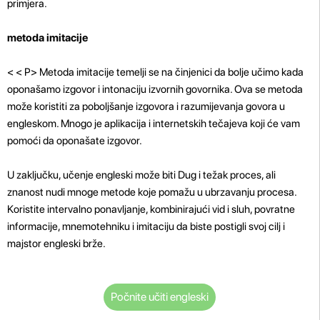
primjera.
metoda imitacije
< < P>
Metoda imitacije temelji se na činjenici da bolje učimo kada
oponašamo izgovor i intonaciju izvornih govornika. Ova se metoda
može koristiti za poboljšanje izgovora i razumijevanja govora u
engleskom. Mnogo je aplikacija i internetskih tečajeva koji će vam
pomoći da oponašate izgovor.
U zaključku, učenje engleski može biti Dug i težak proces, ali
znanost nudi mnoge metode koje pomažu u ubrzavanju procesa.
Koristite intervalno ponavljanje, kombinirajući vid i sluh, povratne
informacije, mnemotehniku ​​i imitaciju da biste postigli svoj cilj i
majstor engleski brže.
Počnite učiti engleski