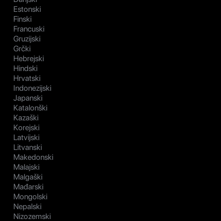
Estonski
Finski
Francuski
Gruzijski
Grčki
Hebrejski
Hindski
Hrvatski
Indonezijski
Japanski
Katalonški
Kazaški
Korejski
Latvijski
Litvanski
Makedonski
Malajski
Malgaški
Mađarski
Mongolski
Nepalski
Nizozemski