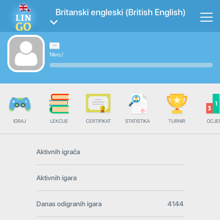
Britanski engleski (British English)
Nivo
/
IGRAJ
LEKCIJE
CERTIFIKAT
STATISTIKA
TURNIR
OCJE
Aktivnih igrača
Aktivnih igara
Danas odigranih igara
4144