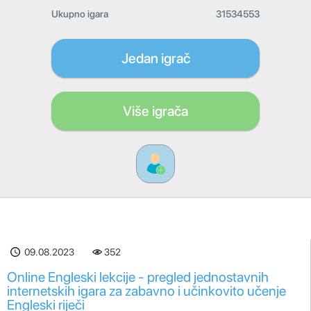
Ukupno igara
31534553
Jedan igrač
Više igrača
09.08.2023
352
Online Engleski lekcije - pregled jednostavnih
internetskih igara za zabavno i učinkovito učenje
Engleski riječi