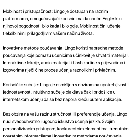
Mobilnost i pristupačnost: Lingo je dostupan na raznim
platformama, omogućavajući korisnicima da nauče Engleski u
njihovoj pogodnosti, bilo kada i bilo gdje. Mobilnost čini učenje
fleksibilnim i prilagodljivim vašem načinu života.
Inovativne metode poučavanja: Lingo koristi napredne metode
poučavanja koje pomažu učenicima učinkovitije shvatiti materijal.
Interaktivne lekcije, audio materijali i flash kartice s prijevodima i
izgovorima riječi čine proces učenja raznolikim i privlačnim.
Korisničko sučelje: Lingo je osmišljen s obzirom na upotrebljivost i
jednostavnost. Intuitivno sučelje olakšava čak i pridošlice u
internetskom učenju da se bez napora kreću putem aplikacije.
Bez obzira na vašu razinu stručnosti ili preferencije učenja, Lingo
nudi sveobuhvatno i ugodno iskustvo učenja jezika. Svojim
personaliziranim pristupom, konkurentnim elementima, trenutnim
povratnim informacijama i inovativnim metodama poučavanja,