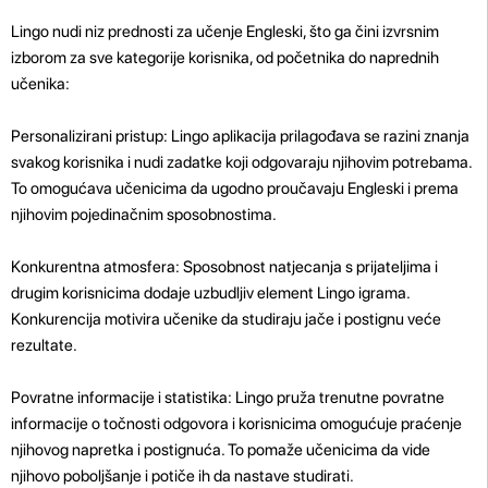
Lingo nudi niz prednosti za učenje Engleski, što ga čini izvrsnim
izborom za sve kategorije korisnika, od početnika do naprednih
učenika:
Personalizirani pristup: Lingo aplikacija prilagođava se razini znanja
svakog korisnika i nudi zadatke koji odgovaraju njihovim potrebama.
To omogućava učenicima da ugodno proučavaju Engleski i prema
njihovim pojedinačnim sposobnostima.
Konkurentna atmosfera: Sposobnost natjecanja s prijateljima i
drugim korisnicima dodaje uzbudljiv element Lingo igrama.
Konkurencija motivira učenike da studiraju jače i postignu veće
rezultate.
Povratne informacije i statistika: Lingo pruža trenutne povratne
informacije o točnosti odgovora i korisnicima omogućuje praćenje
njihovog napretka i postignuća. To pomaže učenicima da vide
njihovo poboljšanje i potiče ih da nastave studirati.