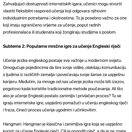
Zahvaljujući dostupnosti internetskih igara, učenici mogu stvoriti
vlastiti fleksibilni raspored učenja koji odgovara njihovim
individualnim potrebama i okolnostima. To je posebno važno za one
koji imaju ograničeno vrijeme za učenje, poput radnih
profesionalaca ili studenata koji žongliraju studijima s poslom.
Subteme 2: Popularne mrežne igre za učenje Engleski riječi
Učenje jezika engleskog postaje sve važnije u modernom svijetu.
Omogućuje pojedincima da šire svoje vidike, olakšaju komunikaciju
s ljudima iz različitih zemalja i povećavaju svoje šanse za uspješnu
karijeru. Međutim, za mnoge od nas učenje jezika može biti izazov,
pogotovo kada koristite tradicionalne metode poučavanja. Ali što
ako je učenje Engleski postalo zanimljiv i privlačan proces? Tu se
igraju internetske igre, uspješno pomažući u učenju engleskog riječi
i fraza, čineći proces učenja ugodnim i učinkovitim.
Hangman: Hangman je klasična i zanimljiva igra koja se uspješno
koristi za učenje Engleski riječi. Cilj je pogoditi riječ, a da je ne znate,