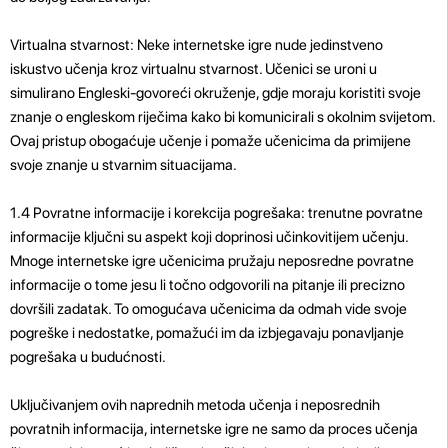
Virtualna stvarnost: Neke internetske igre nude jedinstveno
iskustvo učenja kroz virtualnu stvarnost. Učenici se uroni u
simulirano Engleski-govoreći okruženje, gdje moraju koristiti svoje
znanje o engleskom riječima kako bi komunicirali s okolnim svijetom.
Ovaj pristup obogaćuje učenje i pomaže učenicima da primijene
svoje znanje u stvarnim situacijama.
1.4 Povratne informacije i korekcija pogrešaka: trenutne povratne
informacije ključni su aspekt koji doprinosi učinkovitijem učenju.
Mnoge internetske igre učenicima pružaju neposredne povratne
informacije o tome jesu li točno odgovorili na pitanje ili precizno
dovršili zadatak. To omogućava učenicima da odmah vide svoje
pogreške i nedostatke, pomažući im da izbjegavaju ponavljanje
pogrešaka u budućnosti.
Uključivanjem ovih naprednih metoda učenja i neposrednih
povratnih informacija, internetske igre ne samo da proces učenja