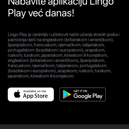
Nabavite aplikaciju Lingo
Play već danas!
Lingo Play je zanimljiv i učinkovit način učenja stranih jezika i
pamćenja riječi na engleskom (britanskom i američkom),
španjolskom, francuskom, njemačkom, talijanskom,
portugalskom (brazilskom i europskom), arapskom,
ruskom, turskom, japanskom, kineskom ili korejskom,
engleskom (britanskom i američkom), španjolskom,
francuskom, njemačkom, talijanskom, portugalskom
(brazilskom i europskom), arapskom, ruskom, turskom,
japanskom, kineskom ili korejskom.