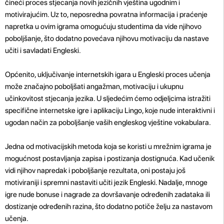
čineći proces stjecanja novih jezičnih vještina ugodnim i
motivirajućim. Uz to, neposredna povratna informacija i praćenje
napretka u ovim igrama omogućuju studentima da vide njihovo
poboljšanje, što dodatno povećava njihovu motivaciju da nastave
učiti i savladati Engleski.
Općenito, uključivanje internetskih igara u Engleski proces učenja
može značajno poboljšati angažman, motivaciju i ukupnu
učinkovitost stjecanja jezika. U sljedećim ćemo odjeljcima istražiti
specifične internetske igre i aplikaciju Lingo, koje nude interaktivni i
ugodan način za poboljšanje vaših engleskog vještine vokabulara.
Jedna od motivacijskih metoda koja se koristi u mrežnim igrama je
mogućnost postavljanja zapisa i postizanja dostignuća. Kad učenik
vidi njihov napredak i poboljšanje rezultata, oni postaju još
motiviraniji i spremni nastaviti učiti jezik Engleski. Nadalje, mnoge
igre nude bonuse i nagrade za dovršavanje određenih zadataka ili
dostizanje određenih razina, što dodatno potiče želju za nastavom
učenja.