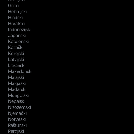
Grčki
Hebrejski
Hindski
Hrvatski
Indonezijski
Japanski
Katalonški
Kazaški
Korejski
Latvijski
Litvanski
Makedonski
Malajski
Malgaški
Mađarski
Mongolski
Nepalski
Nizozemski
Njemački
Norveški
Paštunski
Perzijski