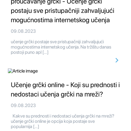
proučavanje grčki - Učenje grčki
postaju sve pristupačniji zahvaljujući
mogućnostima internetskog učenja
09.08.2023
učenje grčki postaje sve pristupačniji zahvaljujući
mogućnostima internetskog učenja. Na tržištu danas
postoji puno apl […]
Učenje grčki online - Koji su prednosti i
nedostaci učenja grčki na mreži?
09.08.2023
Kakve su prednosti i nedostaci učenja grčki na mreži?
učenje grčki online je opcija koja postaje sve
popularnija […]