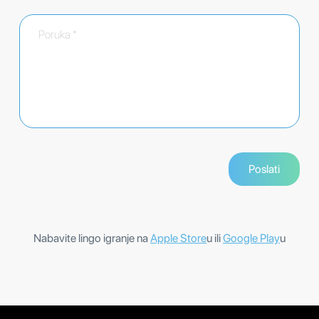
Nabavite lingo igranje na
Apple Store
u ili
Google Play
u