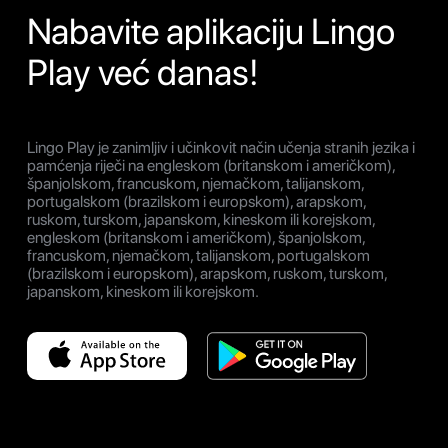
Nabavite aplikaciju Lingo
Play već danas!
Lingo Play je zanimljiv i učinkovit način učenja stranih jezika i
pamćenja riječi na engleskom (britanskom i američkom),
španjolskom, francuskom, njemačkom, talijanskom,
portugalskom (brazilskom i europskom), arapskom,
ruskom, turskom, japanskom, kineskom ili korejskom,
engleskom (britanskom i američkom), španjolskom,
francuskom, njemačkom, talijanskom, portugalskom
(brazilskom i europskom), arapskom, ruskom, turskom,
japanskom, kineskom ili korejskom.