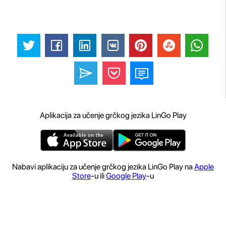
Aplikacija za učenje grčkog jezika LinGo Play
Nabavi aplikaciju za učenje grčkog jezika LinGo Play na
Apple
Store
-u ili
Google Play
-u