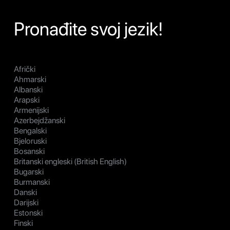
Pronađite svoj jezik!
Afrički
Ahmarski
Albanski
Arapski
Armenijski
Azerbejdžanski
Bengalski
Bjeloruski
Bosanski
Britanski engleski (British English)
Bugarski
Burmanski
Danski
Darijski
Estonski
Finski