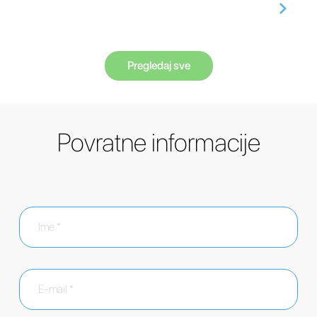
Pregledaj sve
Povratne informacije