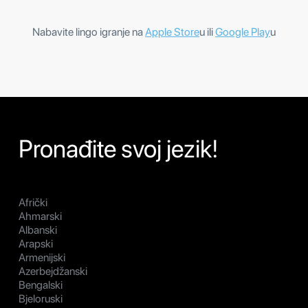
Nabavite lingo igranje na
Apple Store
u ili
Google Play
u
Pronađite svoj jezik!
Afrički
Ahmarski
Albanski
Arapski
Armenijski
Azerbejdžanski
Bengalski
Bjeloruski