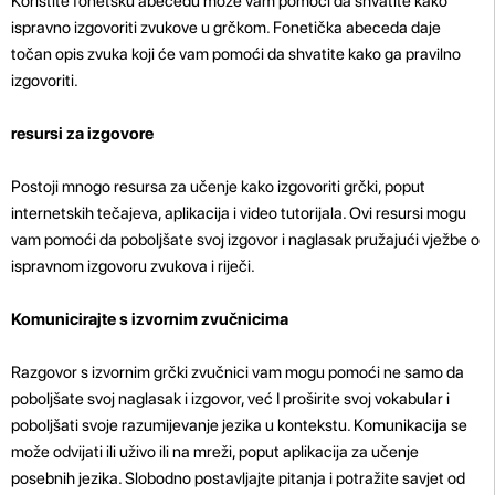
Koristite fonetsku abecedu može vam pomoći da shvatite kako
ispravno izgovoriti zvukove u grčkom. Fonetička abeceda daje
točan opis zvuka koji će vam pomoći da shvatite kako ga pravilno
izgovoriti.
resursi za izgovore
Postoji mnogo resursa za učenje kako izgovoriti grčki, poput
internetskih tečajeva, aplikacija i video tutorijala. Ovi resursi mogu
vam pomoći da poboljšate svoj izgovor i naglasak pružajući vježbe o
ispravnom izgovoru zvukova i riječi.
Komunicirajte s izvornim zvučnicima
Razgovor s izvornim grčki zvučnici vam mogu pomoći ne samo da
poboljšate svoj naglasak i izgovor, već
I proširite svoj vokabular i
poboljšati svoje razumijevanje jezika u kontekstu. Komunikacija se
može odvijati ili uživo ili na mreži, poput aplikacija za učenje
posebnih jezika. Slobodno postavljajte pitanja i potražite savjet od