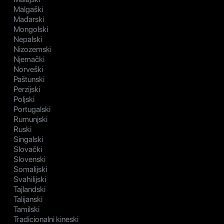
Malgaški
Mađarski
Mongolski
Nepalski
Nizozemski
Njemački
Norveški
Paštunski
Perzijski
Poljski
Portugalski
Rumunjski
Ruski
Singalski
Slovački
Slovenski
Somalijski
Svahilijski
Tajlandski
Talijanski
Tamilski
Tradicionalni kineski