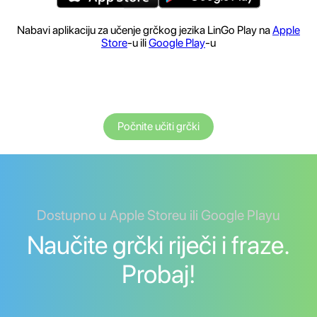
Nabavi aplikaciju za učenje grčkog jezika LinGo Play na
Apple
Store
-u ili
Google Play
-u
Počnite učiti grčki
Dostupno u Apple Storeu ili Google Playu
Naučite grčki riječi i fraze.
Probaj!