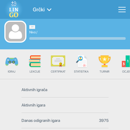
Grčki
Nivo
/
IGRAJ
LEKCIJE
CERTIFIKAT
STATISTIKA
TURNIR
OCJE
Aktivnih igrača
Aktivnih igara
Danas odigranih igara
3975