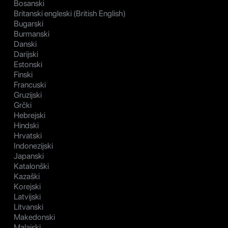
Bosanski
Britanski engleski (British English)
Bugarski
Burmanski
Danski
Darijski
Estonski
Finski
Francuski
Gruzijski
Grčki
Hebrejski
Hindski
Hrvatski
Indonezijski
Japanski
Katalonški
Kazaški
Korejski
Latvijski
Litvanski
Makedonski
Malajski