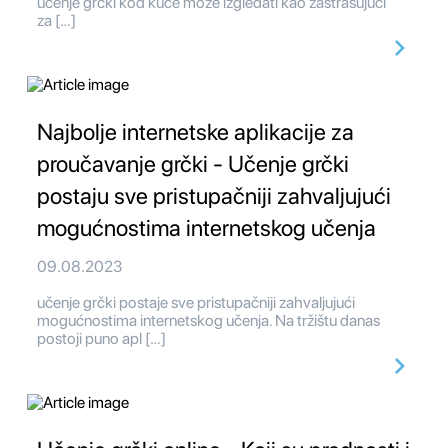
učenje grčki kod kuće može izgledati kao zastrašujući
za […]
Najbolje internetske aplikacije za
proučavanje grčki - Učenje grčki
postaju sve pristupačniji zahvaljujući
mogućnostima internetskog učenja
09.08.2023
učenje grčki postaje sve pristupačniji zahvaljujući
mogućnostima internetskog učenja. Na tržištu danas
postoji puno apl […]