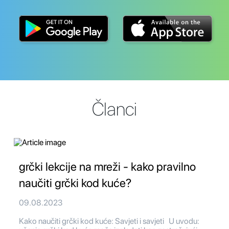
Članci
grčki lekcije na mreži - kako pravilno
naučiti grčki kod kuće?
09.08.2023
Kako naučiti grčki kod kuće: Savjeti i savjeti U uvodu: