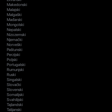
Makedonski
Malajski
Malgaški
Mađarski
Mongolski
Nepalski
Nizozemski
Njemački
Norveški
Paštunski
Perzijski
Poljski
Portugalski
Rumunjski
Ruski
Singalski
Slovački
Slovenski
Somalijski
Svahilijski
Tajlandski
Talijanski