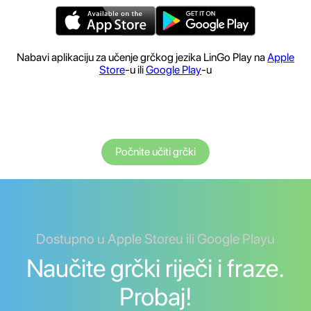
Nabavi aplikaciju za učenje grčkog jezika LinGo Play na
Apple
Store
-u ili
Google Play
-u
Počnite učiti grčki
Dostupno u Apple Storeu ili Google Playu
Naučite grčki riječi i fraze.
Probaj!