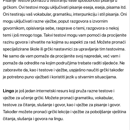
Pisanje Testovi pomažu u testiranju vaše sposobnosti pisanja u
grčkom. Ovi testovi mogu uključivati ​​pisanje eseja, eseja, pisama itd.
Oni testiraju vaš vokabular, gramatiku, interpunkciju i stil pisanja. Oni
mogu uključivati ​​razne vježbe, poput razgovora s izvornim
govornikom, opisivanja sebe, rasprave o temi, razgovora o nekoj
temi i još mnogo toga. Takvi testovi mogu vam pomoći da procijenite
razinu govora i shvatite na kojima su aspekti za rad. Možete pronaći
specijalizirane škole ili grčki nastavnici za upravljanje tim testovima.
Ne samo da vam pomaže da procijenite svoj napredak, već vam i
pomaže da odredite na kojim područjima trebate raditi sljedeće. Ne
zaboravite da, kao i testove i vježbe, uspješno naučiti grčki također
je potrebno puno vježbati i koristiti jezik u stvarnim situacijama.
Lingo
je još jedan internetski resurs koji pruža razne testove i
vježbe za učenje grčki. Možete pronaći gramatiku, vokabular,
testove za čitanje, slušanje i govor, kao i vježbe za pisanje i govor.
Također možete pronaći grčki lekcije i vježbe za poboljšanje vještina
čitanja, slušanja i govora na lingu.