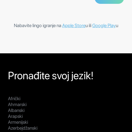
Nabavite lingo igranje na
Apple Store
u ili
Google Play
u
Pronađite svoj jezik!
Afrički
Ahmarski
Albanski
Arapski
Armenijski
Azerbejdžanski