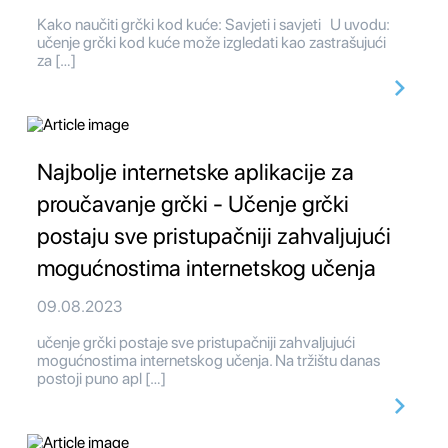
Kako naučiti grčki kod kuće: Savjeti i savjeti U uvodu:
učenje grčki kod kuće može izgledati kao zastrašujući
za […]
Najbolje internetske aplikacije za
proučavanje grčki - Učenje grčki
postaju sve pristupačniji zahvaljujući
mogućnostima internetskog učenja
09.08.2023
učenje grčki postaje sve pristupačniji zahvaljujući
mogućnostima internetskog učenja. Na tržištu danas
postoji puno apl […]