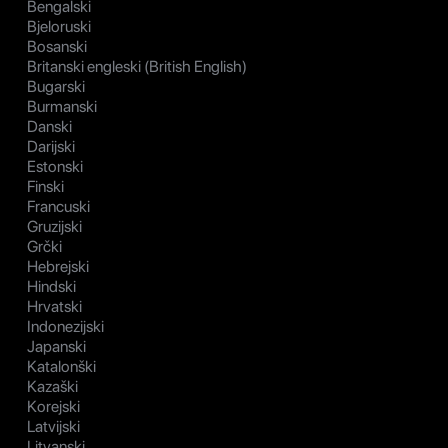
Bengalski
Bjeloruski
Bosanski
Britanski engleski (British English)
Bugarski
Burmanski
Danski
Darijski
Estonski
Finski
Francuski
Gruzijski
Grčki
Hebrejski
Hindski
Hrvatski
Indonezijski
Japanski
Katalonški
Kazaški
Korejski
Latvijski
Litvanski