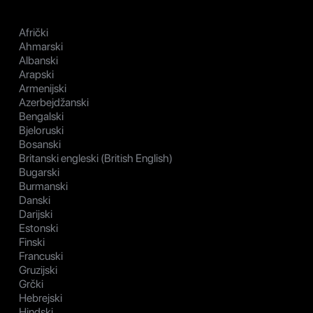
Afrički
Ahmarski
Albanski
Arapski
Armenijski
Azerbejdžanski
Bengalski
Bjeloruski
Bosanski
Britanski engleski (British English)
Bugarski
Burmanski
Danski
Darijski
Estonski
Finski
Francuski
Gruzijski
Grčki
Hebrejski
Hindski