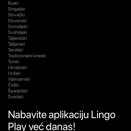
Ruski
Singalski
Slovački
Slovenski
Somalijski
Svahilijski
Tajlandski
Talijanski
Tamilski
Tradicionalni kineski
Turski
Ukrajinski
Urdski
Vijetnamski
Češki
Španjolski
Švedski
Nabavite aplikaciju Lingo
Play već danas!