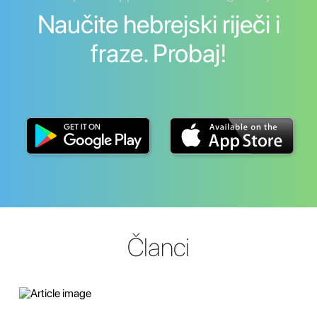
Naučite hebrejski riječi i
fraze. Probaj!
Članci