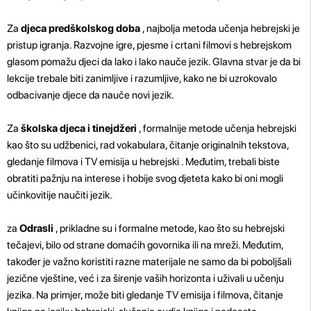
Za
djeca predškolskog doba
, najbolja metoda učenja hebrejski je
pristup igranja. Razvojne igre, pjesme i crtani filmovi s hebrejskom
glasom pomažu djeci da lako i lako nauče jezik. Glavna stvar je da bi
lekcije trebale biti zanimljive i razumljive, kako ne bi uzrokovalo
odbacivanje djece da nauče novi jezik.
Za
školska djeca i tinejdžeri
, formalnije metode učenja hebrejski
kao što su udžbenici, rad vokabulara, čitanje originalnih tekstova,
gledanje filmova i TV emisija u hebrejski . Međutim, trebali biste
obratiti pažnju na interese i hobije svog djeteta kako bi oni mogli
učinkovitije naučiti jezik.
za
Odrasli
, prikladne su i formalne metode, kao što su hebrejski
tečajevi, bilo od strane domaćih govornika ili na mreži. Međutim,
također je važno koristiti razne materijale ne samo da bi poboljšali
jezične vještine, već i za širenje vaših horizonta i uživali u učenju
jezika. Na primjer, može biti gledanje TV emisija i filmova, čitanje