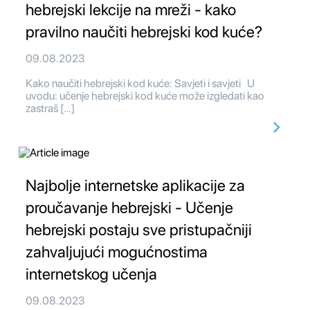
hebrejski lekcije na mreži - kako
pravilno naučiti hebrejski kod kuće?
09.08.2023
Kako naučiti hebrejski kod kuće: Savjeti i savjeti U
uvodu: učenje hebrejski kod kuće može izgledati kao
zastraš […]
Najbolje internetske aplikacije za
proučavanje hebrejski - Učenje
hebrejski postaju sve pristupačniji
zahvaljujući mogućnostima
internetskog učenja
09.08.2023