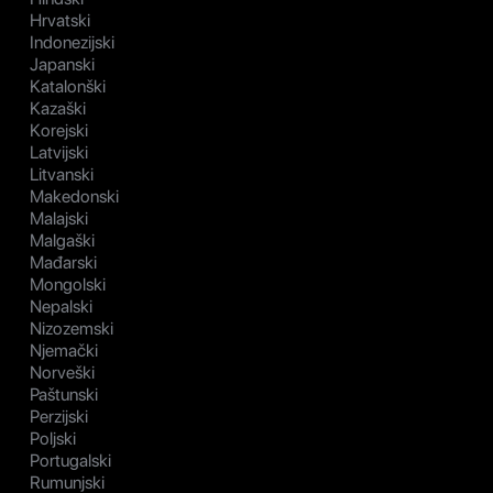
Hrvatski
Indonezijski
Japanski
Katalonški
Kazaški
Korejski
Latvijski
Litvanski
Makedonski
Malajski
Malgaški
Mađarski
Mongolski
Nepalski
Nizozemski
Njemački
Norveški
Paštunski
Perzijski
Poljski
Portugalski
Rumunjski