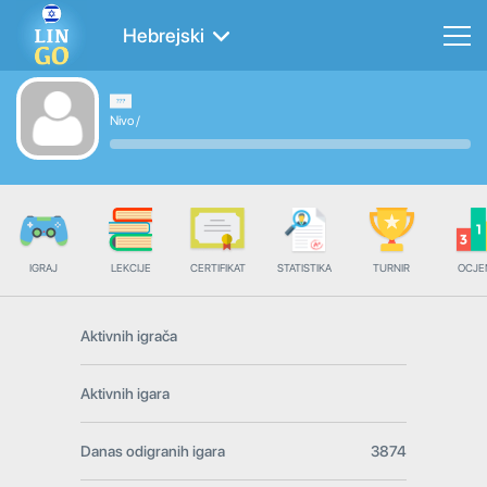
Hebrejski
Nivo
/
IGRAJ
LEKCIJE
CERTIFIKAT
STATISTIKA
TURNIR
OCJE
Aktivnih igrača
Aktivnih igara
Danas odigranih igara
3874