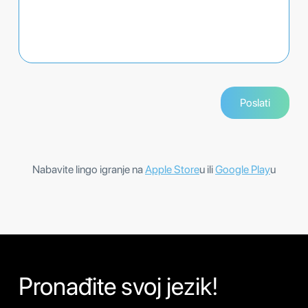
Nabavite lingo igranje na
Apple Store
u ili
Google Play
u
Pronađite svoj jezik!