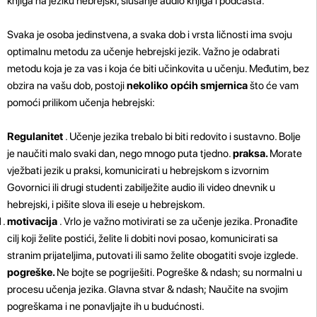
knjiga na jeziku hebrejski, slušanje audio knjiga i podcasta.
Svaka je osoba jedinstvena, a svaka dob i vrsta ličnosti ima svoju
optimalnu metodu za učenje hebrejski jezik. Važno je odabrati
metodu koja je za vas i koja će biti učinkovita u učenju. Međutim, bez
obzira na vašu dob, postoji
nekoliko općih smjernica
što će vam
pomoći prilikom učenja hebrejski:
Regulanitet
. Učenje jezika trebalo bi biti redovito i sustavno. Bolje
je naučiti malo svaki dan, nego mnogo puta tjedno.
praksa.
Morate
vježbati jezik u praksi, komunicirati u hebrejskom s izvornim
Govornici ili drugi studenti zabilježite audio ili video dnevnik u
hebrejski, i pišite slova ili eseje u hebrejskom.
motivacija
. Vrlo je važno motivirati se za učenje jezika. Pronađite
cilj koji želite postići, želite li dobiti novi posao, komunicirati sa
stranim prijateljima, putovati ili samo želite obogatiti svoje izglede.
pogreške.
Ne bojte se pogriješiti. Pogreške & ndash; su normalni u
procesu učenja jezika. Glavna stvar & ndash; Naučite na svojim
pogreškama i ne ponavljajte ih u budućnosti.